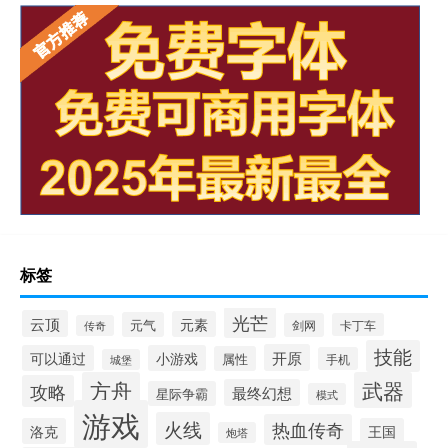
标签
光芒
云顶
元素
元气
剑网
卡丁车
传奇
技能
开原
可以通过
小游戏
属性
手机
城堡
方舟
武器
攻略
最终幻想
星际争霸
模式
游戏
火线
热血传奇
洛克
王国
炮塔