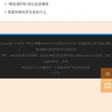
“唾笑满阡陌”的出处是哪里
星露谷物语罗宾喜欢什么
Copyright © 2012 - 2026
牛吧
Powered by
网站分类目录
|
精选推荐文章
|
网站地图
|
疑难解答
陕ICP备05039492号
声明：本站内容来自互联网，如信息有错误可发邮件到f_fb#foxmail.com说明，我们
会及时纠正，谢谢
本站仅为个人兴趣爱好，不接盈利性广告及商业合作
小男孩