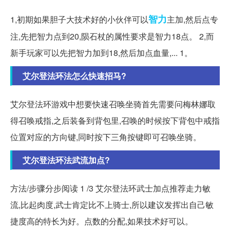
智力
1,初期如果胆子大技术好的小伙伴可以
主加,然后点专
注,先把智力点到20,陨石杖的属性要求是智力18点。 2,而
新手玩家可以先把智力加到18,然后加点血量,... 1。
艾尔登法环法怎么快速招马?
艾尔登法环游戏中想要快速召唤坐骑首先需要问梅林娜取
得召唤戒指,之后装备到背包里,召唤的时候按下背包中戒指
位置对应的方向键,同时按下三角按键即可召唤坐骑。
艾尔登法环法武流加点?
方法/步骤分步阅读 1 /3 艾尔登法环武士加点推荐走力敏
流,比起肉度,武士肯定比不上骑士,所以建议发挥出自己敏
捷度高的特长为好。点数的分配,如果技术好可以。