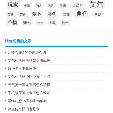
艾尔
玩家
自己的
等级
的人
电脑
的是
角色
萝卜
装备
西游
解锁
英雄
荣耀
谷物
账号
都是
骑士
跑跑
猜你想看的文章
cf黑色城镇的钟声怎么调
艾尔登法环法杖怎么用战技
原神怎么下载日版
艾尔登法环个职业属性加点
元气骑士黑龙宝石怎么获得
手机版原神太卡了怎么设置
最终幻想15雷神剧情解锁
热血传奇怀旧老是卡