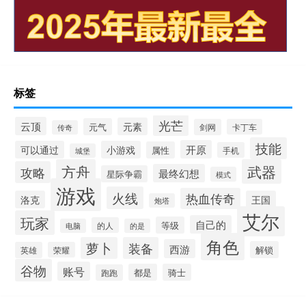
标签
光芒
云顶
元素
元气
剑网
卡丁车
传奇
技能
开原
可以通过
小游戏
属性
手机
城堡
方舟
武器
攻略
最终幻想
星际争霸
模式
游戏
火线
热血传奇
洛克
王国
炮塔
艾尔
玩家
自己的
等级
的人
电脑
的是
角色
萝卜
装备
西游
解锁
英雄
荣耀
谷物
账号
都是
骑士
跑跑