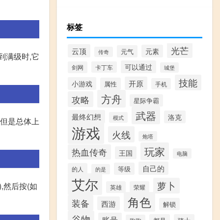
标签
光芒
云顶
元素
元气
传奇
到满级时,它
可以通过
剑网
卡丁车
城堡
技能
开原
小游戏
属性
手机
方舟
攻略
星际争霸
武器
最终幻想
洛克
模式
,但是总体上
游戏
火线
炮塔
玩家
热血传奇
王国
电脑
自己的
等级
的人
的是
艾尔
萝卜
,然后按(如
英雄
荣耀
角色
装备
西游
解锁
谷物
账号