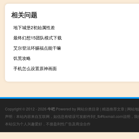
相关问题
地下城堡2初始属性差
最终幻想15团队模式下载
艾尔登法环赐福点能干嘛
饥荒攻略
手机怎么设置原神画面
Copyright © 2012 - 2026
牛吧
Powered by
网站分类目录
|
精选推荐文章
|
网站地
声明：本站内容来自互联网，如信息有错误可发邮件到f_fb#foxmail.com说明
本站仅为个人兴趣爱好，不接盈利性广告及商业合作