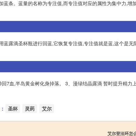
加蓝条。蓝量的名称为专注值,而专注值对应的属性为集中力,增
用蓝露滴圣杯瓶进行回蓝,它恢复专注值,专注值就是蓝,这个是无
秒回7血,半岛黄金树化身掉落。 3、漫绿结晶露滴 暂时提升精力
：
圣杯
灵药
艾尔
艾尔登法环怎