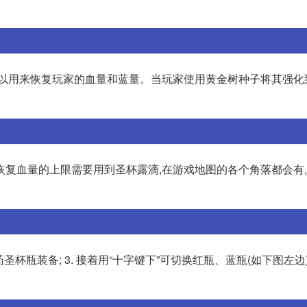
可以用来恢复玩家的血量和蓝量。当玩家使用黄金树种子将其强化
恢复血量的上限需要用到圣杯露滴,在游戏地图的各个角落都会有
药圣杯瓶装备; 3. 接着用“十字键下”可切换红瓶、蓝瓶(如下图左边)