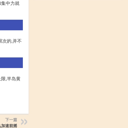
加集中力就
限次的,并不
上限,半岛黄
下一篇
么加速前摇