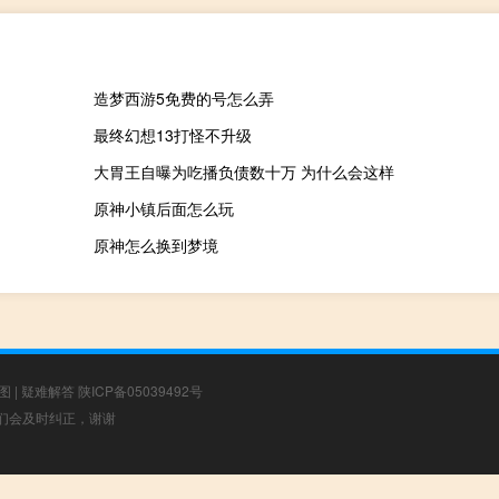
造梦西游5免费的号怎么弄
最终幻想13打怪不升级
大胃王自曝为吃播负债数十万 为什么会这样
原神小镇后面怎么玩
原神怎么换到梦境
图
|
疑难解答
陕ICP备05039492号
，我们会及时纠正，谢谢