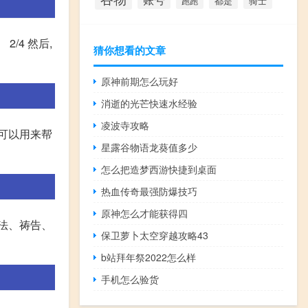
都是
骑士
跑跑
/4 然后,
猜你想看的文章
原神前期怎么玩好
消逝的光芒快速水经验
凌波寺攻略
可以用来帮
星露谷物语龙葵值多少
怎么把造梦西游快捷到桌面
热血传奇最强防爆技巧
原神怎么才能获得四
法、祷告、
保卫萝卜太空穿越攻略43
b站拜年祭2022怎么样
手机怎么验货