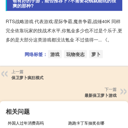
谁有好的手游，能否推荐下?不需要花钱就能玩的很
爽的那种?
RTS战略游戏 代表游戏:星际争霸,魔兽争霸,战锤40K 同样
完全依靠玩家的技战术水平,你氪金多少也不过是个乐子,更
多的是大部分这类游戏都没法氪金 不过值得一... 《。
网络标签：
游戏
玩物丧志
萝卜
上一篇
保卫萝卜疯狂模式
下一篇
最新保卫萝卜游戏
相关问题
外国人过年消费高吗
跑跑卡丁车抽奖在哪