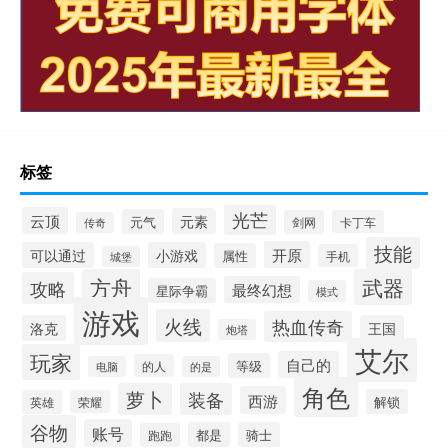
标签
光芒
云顶
元素
元气
剑网
卡丁车
传奇
技能
开原
可以通过
小游戏
属性
手机
城堡
方舟
武器
攻略
最终幻想
星际争霸
模式
游戏
火线
热血传奇
洛克
王国
炮塔
艾尔
玩家
自己的
等级
的人
电脑
的是
角色
萝卜
装备
西游
解锁
英雄
荣耀
谷物
账号
都是
骑士
跑跑