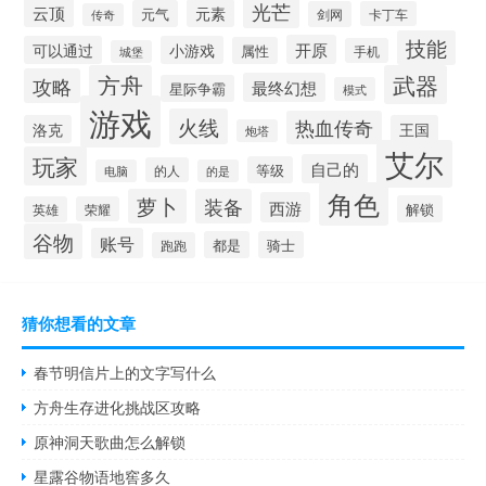
光芒
云顶
元素
元气
剑网
卡丁车
传奇
技能
开原
可以通过
小游戏
属性
手机
城堡
方舟
武器
攻略
最终幻想
星际争霸
模式
游戏
火线
热血传奇
洛克
王国
炮塔
艾尔
玩家
自己的
等级
的人
电脑
的是
角色
萝卜
装备
西游
解锁
英雄
荣耀
谷物
账号
都是
骑士
跑跑
猜你想看的文章
春节明信片上的文字写什么
方舟生存进化挑战区攻略
原神洞天歌曲怎么解锁
星露谷物语地窖多久