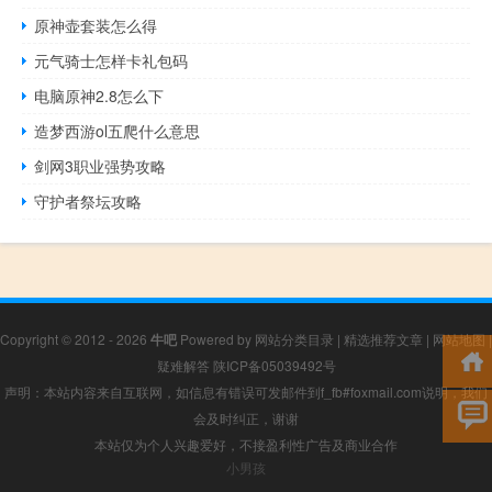
原神壶套装怎么得
元气骑士怎样卡礼包码
电脑原神2.8怎么下
造梦西游ol五爬什么意思
剑网3职业强势攻略
守护者祭坛攻略
Copyright © 2012 - 2026
牛吧
Powered by
网站分类目录
|
精选推荐文章
|
网站地图
|
疑难解答
陕ICP备05039492号
声明：本站内容来自互联网，如信息有错误可发邮件到f_fb#foxmail.com说明，我们
会及时纠正，谢谢
本站仅为个人兴趣爱好，不接盈利性广告及商业合作
小男孩