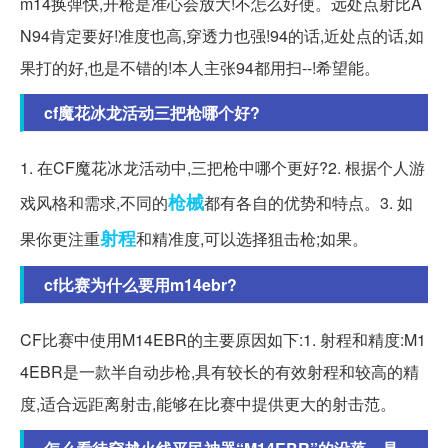
m14换弹快,开枪是准心会放大!不怎么好使。远处点射比A
N94肯定要好!准度也高,穿透力也强!94的话,近处点的话,如
果打的好,也是不错的!本人主张94都用扫--!希望能。
cf魔花冰龙活动三把枪哪个好?
1. 在CF魔花冰龙活动中,三把枪中哪个更好?2. 根据个人游
枪械
戏风格和需求,不同的
都有各自的优势和特点。3. 如
射程
果你更注重
和精准度,可以选择狙击枪;如果。
cf比赛为什么要用m14ebr?
CF比赛中使用M14EBR的主要原因如下:1. 射程和精度:M1
4EBR是一款半自动步枪,具有较长的有效射程和较高的精
度,适合远距离射击,能够在比赛中提供更大的射击范。