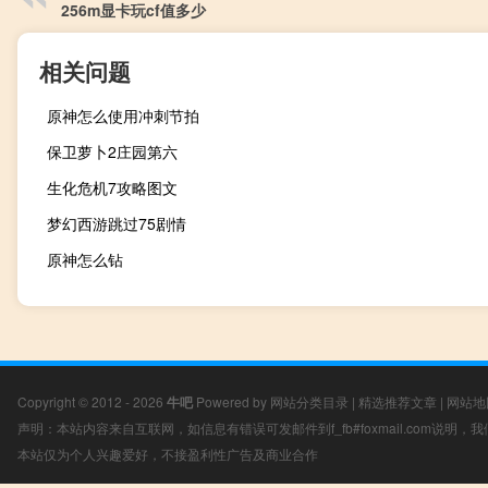
256m显卡玩cf值多少
相关问题
原神怎么使用冲刺节拍
保卫萝卜2庄园第六
生化危机7攻略图文
梦幻西游跳过75剧情
原神怎么钻
Copyright © 2012 - 2026
牛吧
Powered by
网站分类目录
|
精选推荐文章
|
网站地
声明：本站内容来自互联网，如信息有错误可发邮件到f_fb#foxmail.com说明
本站仅为个人兴趣爱好，不接盈利性广告及商业合作