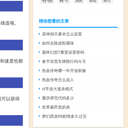
都是
骑士
跑跑
猜你想看的文章
英雄选项。
原神洞天摹本怎么设置
如何去除皮鞋霉味
最终幻想7重置设置密码
力和速度也都
春节东莞车牌限行吗今天
热血传奇哪一年开放新服
热血传奇怎么追人
cf手游大逃杀模式
重庆师范代码多少
就可以获得
世界最昂贵的表
梦幻西游59剧情多久过完