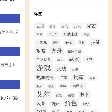
标签
光芒
云顶
元素
元气
传奇
抽奖等等,玩
可以通过
剑网
卡丁车
城堡
技能
开原
小游戏
属性
手机
方舟
攻略
星际争霸
武器
最终幻想
洛克
模式
游戏
照页面上的
火线
炮塔
玩家
热血传奇
王国
电脑
自己的
等级
的人
的是
艾尔
萝卜
英雄
荣耀
可以获得源-
角色
装备
西游
解锁
谷物
账号