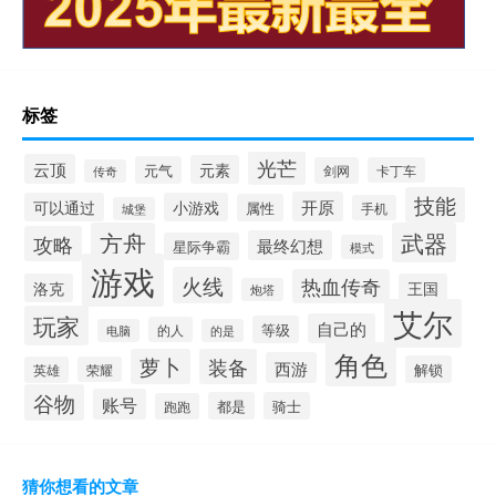
标签
光芒
云顶
元素
元气
剑网
卡丁车
传奇
技能
开原
可以通过
小游戏
属性
手机
城堡
方舟
武器
攻略
最终幻想
星际争霸
模式
游戏
火线
热血传奇
洛克
王国
炮塔
艾尔
玩家
自己的
等级
的人
电脑
的是
角色
萝卜
装备
西游
解锁
英雄
荣耀
谷物
账号
都是
骑士
跑跑
猜你想看的文章