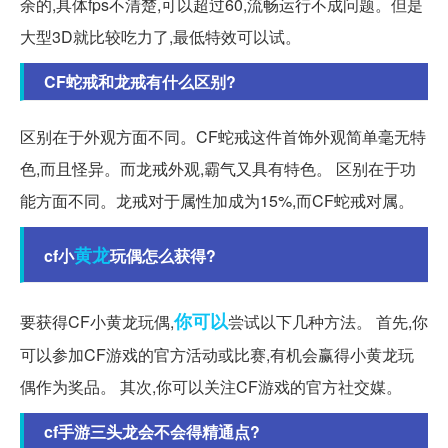
余的,具体fps不清楚,可以超过60,流畅运行不成问题。但是
大型3D就比较吃力了,最低特效可以试。
CF蛇戒和龙戒有什么区别?
区别在于外观方面不同。CF蛇戒这件首饰外观简单毫无特
色,而且怪异。而龙戒外观,霸气又具有特色。 区别在于功
能方面不同。龙戒对于属性加成为15%,而CF蛇戒对属。
黄龙
cf小
玩偶怎么获得?
你可以
要获得CF小黄龙玩偶,
尝试以下几种方法。 首先,你
可以参加CF游戏的官方活动或比赛,有机会赢得小黄龙玩
偶作为奖品。 其次,你可以关注CF游戏的官方社交媒。
cf手游三头龙会不会得精通点?