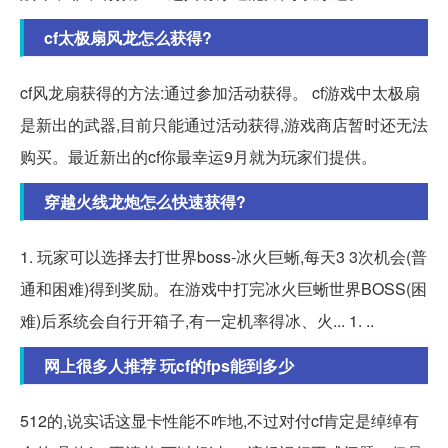
cf太极扇风龙怎么获得?
cf风龙扇获得的方法:通过参加活动获得。 cf游戏中太极扇
是新出的武器,目前只能通过活动获得,游戏商店暂时还无法
购买。最近新出的cf你最幸运9月就为玩家们提供。
穿越火线龙炮怎么快速获得?
1. 玩家可以选择去打世界boss-冰火巨蜥,每天3 3次机会(普
通和困难)得到奖励。在游戏中打完冰火巨蜥世界BOSS(困
难)后系统会自行开箱子,有一定机率得冰、火... 1. ..
网上很多人推荐 玩cf的fps能到多少
512的,说实话这显卡性能不咋地,不过对付cf肯定是绰绰有