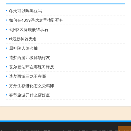
冬天可以喝黑豆吗
如何在4399游戏盒里找到死神
剑网3装备镶嵌继承石
cf最新神器无名
原神陵人怎么抽
造梦西游几级解锁好友
艾尔登法环在哪练习弹反
造梦西游三龙王在哪
方舟生存进化怎么受精卵
春节旅游开什么店好点