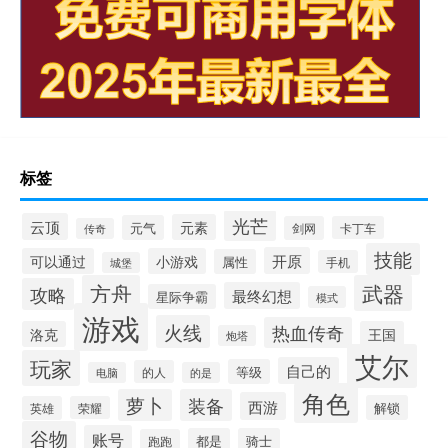
标签
光芒
云顶
元素
元气
剑网
卡丁车
传奇
技能
开原
可以通过
小游戏
属性
手机
城堡
方舟
武器
攻略
最终幻想
星际争霸
模式
游戏
火线
热血传奇
洛克
王国
炮塔
艾尔
玩家
自己的
等级
的人
电脑
的是
角色
萝卜
装备
西游
解锁
英雄
荣耀
谷物
账号
都是
骑士
跑跑