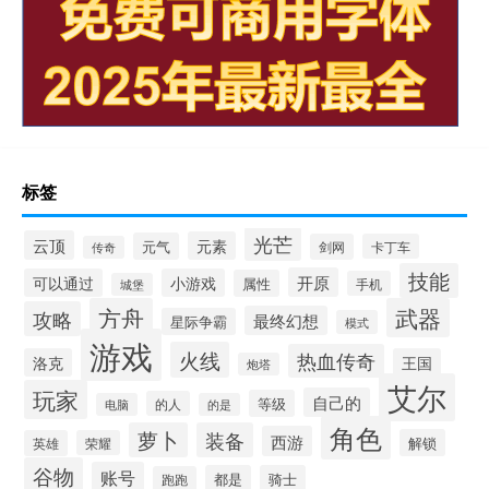
标签
光芒
云顶
元素
元气
剑网
卡丁车
传奇
技能
开原
可以通过
小游戏
属性
手机
城堡
方舟
武器
攻略
最终幻想
星际争霸
模式
游戏
火线
热血传奇
洛克
王国
炮塔
艾尔
玩家
自己的
等级
的人
电脑
的是
角色
萝卜
装备
西游
解锁
英雄
荣耀
谷物
账号
都是
骑士
跑跑