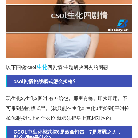
生化
以下围绕“csol
四剧情”主题解决网友的困惑
csol剧情挑战模式怎么捡枪?
玩生化2,生化3图时,有补给包。那里有枪。即捡即用。不
可带到别的模式里。(就只能在生化2,生化3里捡到)平时捡
枪你想捡地上的什么枪,就必须把身上其相对应的。
CSOL中生化模式按6是致命打击，7是屠戮之刃，
那么5和8是什么?