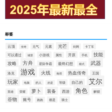
标签
光芒
云顶
元素
元气
剑网
卡丁车
传奇
技能
开原
可以通过
小游戏
属性
手机
城堡
方舟
武器
攻略
最终幻想
星际争霸
模式
游戏
火线
热血传奇
洛克
王国
炮塔
艾尔
玩家
自己的
等级
的人
电脑
的是
角色
萝卜
装备
西游
解锁
英雄
荣耀
谷物
账号
都是
骑士
跑跑