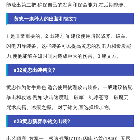
能放出第二把,确保自己的发育和保命能力,在后期能更。
黄忠一炮秒人的出装和铭文?
1 是非常重要的。2 出装方面,建议使用暗影战斧、破军、
闪电刀等装备。这些装备可以提高黄忠的攻击力和爆发能
力,使他能够在短时间内造成巨大的伤害。3 铭文方。
s32黄忠出装铭文?
黄忠作为射手角色,适合使用物理攻击装备。一般建议搭配
暴击和攻速,例如:攻击速度鞋、破军、纯净苍穹、破魔刀、
咒术典籍、冰痕之握。 对于铭文,宜选择增加物。
s28黄忠新赛季铭文出装?
出装顺序: 方案一、极速战靴(710)+闪电匕首(1840)+无尽