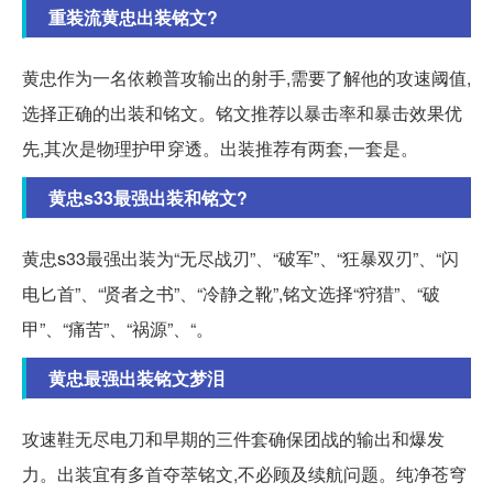
重装流黄忠出装铭文?
黄忠作为一名依赖普攻输出的射手,需要了解他的攻速阈值,
选择正确的出装和铭文。铭文推荐以暴击率和暴击效果优
先,其次是物理护甲穿透。出装推荐有两套,一套是。
黄忠s33最强出装和铭文?
黄忠s33最强出装为“无尽战刃”、“破军”、“狂暴双刃”、“闪
电匕首”、“贤者之书”、“冷静之靴”,铭文选择“狩猎”、“破
甲”、“痛苦”、“祸源”、“。
黄忠最强出装铭文梦泪
攻速鞋无尽电刀和早期的三件套确保团战的输出和爆发
力。出装宜有多首夺萃铭文,不必顾及续航问题。纯净苍穹