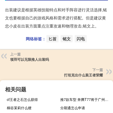
出装建议是根据英雄技能特点和对手阵容进行灵活选择,铭
文也要根据自己的游戏风格和需求进行搭配。但是建议黄
忠小皮在出装方面重点注重攻速和物理攻击,铭文上。
网络标签：
匕首
铭文
闪电
上一篇
项羽可以无限推人出装吗
下一篇
打坦克出什么装王者荣耀
相关问题
cf王者之石怎么获得
推7款车型 奔腾T77将于广州车展正式上市
桐谷茉莉什么梗
分期通怎么申请