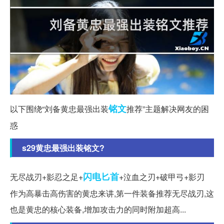
铭文
以下围绕“刘备黄忠最强出装
推荐”主题解决网友的困
惑
s29黄忠最强出装铭文?
闪电
匕首
无尽战刃+影忍之足+
+泣血之刃+破甲弓+影刃
作为高暴击高伤害的黄忠来讲,第一件装备推荐无尽战刃,这
也是黄忠的核心装备,增加攻击力的同时附加超高...