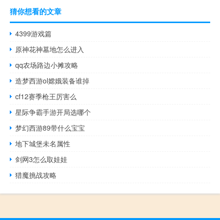
猜你想看的文章
4399游戏篇
原神花神墓地怎么进入
qq农场路边小摊攻略
造梦西游ol嫦娥装备谁掉
cf12赛季枪王厉害么
星际争霸手游开局选哪个
梦幻西游89带什么宝宝
地下城堡未名属性
剑网3怎么取娃娃
猎魔挑战攻略