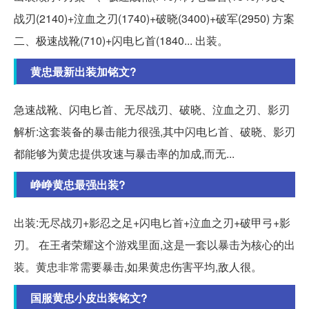
战刃(2140)+泣血之刃(1740)+破晓(3400)+破军(2950) 方案
二、极速战靴(710)+闪电匕首(1840... 出装。
黄忠最新出装加铭文?
急速战靴、闪电匕首、无尽战刃、破晓、泣血之刃、影刃
解析:这套装备的暴击能力很强,其中闪电匕首、破晓、影刃
都能够为黄忠提供攻速与暴击率的加成,而无...
峥峥黄忠最强出装?
出装:无尽战刃+影忍之足+闪电匕首+泣血之刃+破甲弓+影
刃。 在王者荣耀这个游戏里面,这是一套以暴击为核心的出
装。黄忠非常需要暴击,如果黄忠伤害平均,敌人很。
国服黄忠小皮出装铭文?