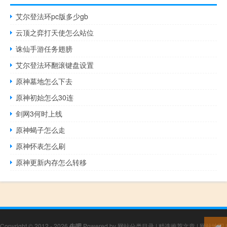
艾尔登法环pc版多少gb
云顶之弈打天使怎么站位
诛仙手游任务翅膀
艾尔登法环翻滚键盘设置
原神墓地怎么下去
原神初始怎么30连
剑网3何时上线
原神蝎子怎么走
原神怀表怎么刷
原神更新内存怎么转移
Copyright © 2012 - 2026
牛吧
Powered by
网站分类目录
|
精选推荐文章
|
网站地图
|