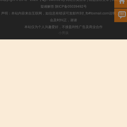
疑难解答
陕ICP备05039492号
声明：本站内容来自互联网，如信息有错误可发邮件到f_fb#foxmail.com说明，我们
会及时纠正，谢谢
本站仅为个人兴趣爱好，不接盈利性广告及商业合作
小男孩