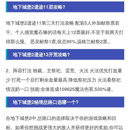
地下城堡2遗迹11层攻略?
地下城堡2遗迹11第三天打法攻略 配装5人外加献祭票若
干。个人感觉魔石够的话每天上12票最好,不至于前两天打
得那么慢。 恶灵献祭1票,状态95%,温格兰献祭2票,。
地下城堡2遗迹13开荒攻略?
2、阵容打法 独裁、主祭祀、蛮荒、火法 火法优先打血量
少 打死一个后打剩余血量最高 降低祭祀压力 火法看祭祀
情况奶一口 技能:全体造成109625魔法伤害,530%速。
地下城堡2秘境岔路口选哪一个?
在地下城堡2中,岔路口的选择取决于你的游戏策略和目
标。如果你想挑战更强大的敌人并获得更好的奖励,你可以