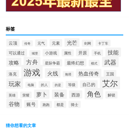
标签
光芒
云顶
元素
元气
剑网
卡丁车
传奇
技能
开原
可以通过
小游戏
属性
手机
城堡
方舟
武器
攻略
最终幻想
星际争霸
模式
游戏
火线
热血传奇
洛克
王国
炮塔
艾尔
玩家
自己的
等级
的人
电脑
的是
角色
萝卜
装备
西游
解锁
英雄
荣耀
谷物
账号
都是
骑士
跑跑
猜你想看的文章