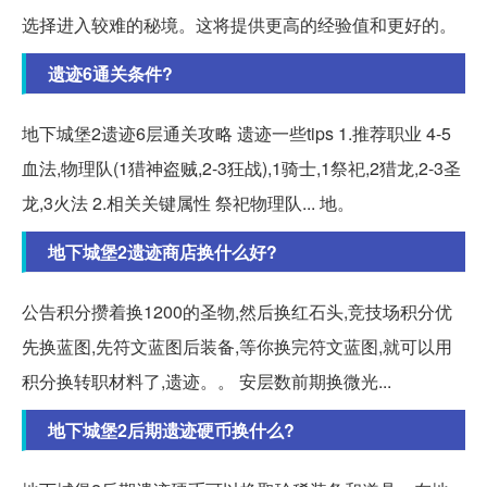
选择进入较难的秘境。这将提供更高的经验值和更好的。
遗迹6通关条件?
地下城堡2遗迹6层通关攻略 遗迹一些tips 1.推荐职业 4-5
血法,物理队(1猎神盗贼,2-3狂战),1骑士,1祭祀,2猎龙,2-3圣
龙,3火法 2.相关关键属性 祭祀物理队... 地。
地下城堡2遗迹商店换什么好?
公告积分攒着换1200的圣物,然后换红石头,竞技场积分优
先换蓝图,先符文蓝图后装备,等你换完符文蓝图,就可以用
积分换转职材料了,遗迹。。 安层数前期换微光...
地下城堡2后期遗迹硬币换什么?