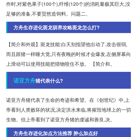
作时,对紫色果子(100个),纤维(120个)的消耗量极其巨大,没
足够的准备,不要贸然造饲料。问题二。
方舟生存进化斑龙驯养攻略斑龙怎么打?
【简介和外观】斑龙技能:白天别指望他出动了,攻击很弱,
而且跟猪一样睡大觉,只有夜晚的时候才会爆发,左侧屏幕向
上滑动可以使用技能把猎物咬住不放。 【简介和。
诺亚方舟
猪代表什么?
诺亚方舟猪代表了生命的奇迹和希望。在《创世纪》中,上
帝看到人类败坏的状况,决定洪水来临,将摧毁地球上的一切
生物。但上帝看到了诺亚方舟猪的虔诚和善良,决。
方舟生存进化加点方法推荐 肿么加点好