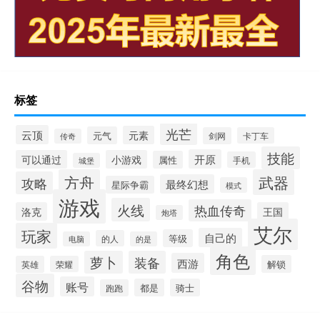
标签
光芒
云顶
元素
元气
剑网
卡丁车
传奇
技能
开原
可以通过
小游戏
属性
手机
城堡
方舟
武器
攻略
最终幻想
星际争霸
模式
游戏
火线
热血传奇
洛克
王国
炮塔
艾尔
玩家
自己的
等级
的人
电脑
的是
角色
萝卜
装备
西游
解锁
英雄
荣耀
谷物
账号
都是
骑士
跑跑