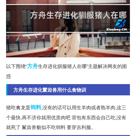
方舟
以下围绕“
生存进化驯服猪人在哪”主题解决网友的困
惑
方舟生存进化鬣齿兽用什么食物训
饲料
猪吃禽龙蛋
,没有的话可以用生羊肉或者熟羊肉,这三
个最快,再不济你就用优质肉吧 背包有东西会自己吃,没有
就死了 鬣齿兽貌似不吃饲料 要穿吉利服。