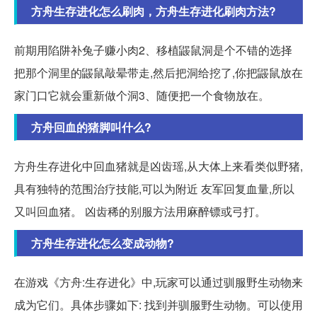
方舟生存进化怎么刷肉，方舟生存进化刷肉方法?
前期用陷阱补兔子赚小肉2、移植鼹鼠洞是个不错的选择
把那个洞里的鼹鼠敲晕带走,然后把洞给挖了,你把鼹鼠放在
家门口它就会重新做个洞3、随便把一个食物放在。
方舟回血的猪脚叫什么?
方舟生存进化中回血猪就是凶齿瑶,从大体上来看类似野猪,
具有独特的范围治疗技能,可以为附近 友军回复血量,所以
又叫回血猪。 凶齿稀的别服方法用麻醉镖或弓打。
方舟生存进化怎么变成动物?
在游戏《方舟:生存进化》中,玩家可以通过驯服野生动物来
成为它们。具体步骤如下: 找到并驯服野生动物。可以使用