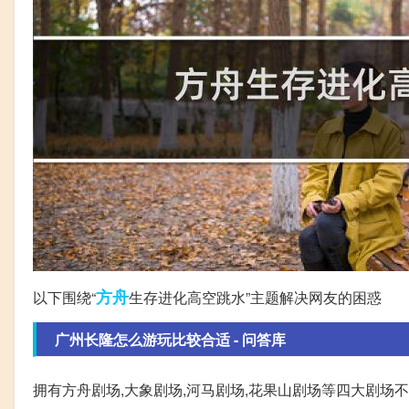
方舟
以下围绕“
生存进化高空跳水”主题解决网友的困惑
广州长隆怎么游玩比较合适 - 问答库
拥有方舟剧场,大象剧场,河马剧场,花果山剧场等四大剧场不走