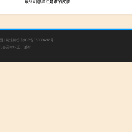
最终幻想猩红是谁的皮肤
图
|
疑难解答
陕ICP备05039492号
，我们会及时纠正，谢谢