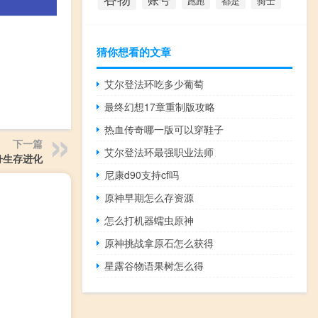
都是
骑士
跑跑
猜你想看的文章
艾尔登法环吃多少葡萄
最终幻想17章重制版攻略
热血传奇哪一版可以穿鞋子
下一篇
艾尔登法环最强职业法师
舟生存进化
尼康d90支持cf吗
原神早期怎么存资源
怎么打机器蠕虫原神
原神挑战拿原石怎么获得
星露谷物语果树怎么得