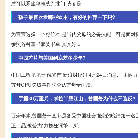
后可以乘坐单程线到北门,或者是。
孩子最喜欢看哪些绘本，有好的推荐一下吗?
为宝宝选择一本好绘本,是当代父母的必备技能。可是面对庞
参照各种童书获奖书单,其实好...
中国芯片与美国到底差多少年?
中国工程院院士 倪光南 新浪财经讯 4月24日消息,一生
方舟CPU失败事件时否认方舟全面溃。
手握30万重兵，掌控半壁江山，曾国藩为什么不造反?
百余年来,曾国藩一直都是备受中国社会推崇的晚清第一名臣
正二品,被誉为“力挽狂澜擎... 所。