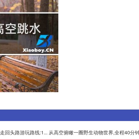
回头路游玩路线:1... 从高空俯瞰一圈野生动物世界,全程40分