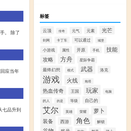
标签
光芒
云顶
元素
元气
传奇
手。 除了
可以通过
剑网
卡丁车
城堡
技能
开原
小游戏
属性
手机
方舟
攻略
星际争霸
武器
最终幻想
洛克
家回应当年
模式
游戏
火线
炮塔
玩家
热血传奇
王国
电脑
自己的
等级
的人
的是
艾尔
从七品升到
萝卜
英雄
荣耀
角色
装备
西游
解锁
谷物
账号