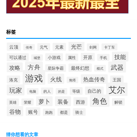
标签
光芒
云顶
元素
元气
剑网
卡丁车
传奇
技能
开原
可以通过
小游戏
属性
手机
城堡
方舟
武器
攻略
最终幻想
星际争霸
模式
游戏
火线
热血传奇
洛克
王国
炮塔
艾尔
玩家
自己的
等级
的人
电脑
的是
角色
萝卜
装备
西游
解锁
英雄
荣耀
谷物
账号
都是
骑士
跑跑
猜你想看的文章