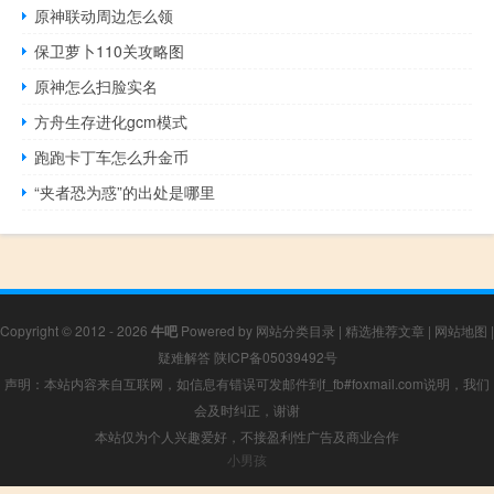
原神联动周边怎么领
保卫萝卜110关攻略图
原神怎么扫脸实名
方舟生存进化gcm模式
跑跑卡丁车怎么升金币
“夹者恐为惑”的出处是哪里
Copyright © 2012 - 2026
牛吧
Powered by
网站分类目录
|
精选推荐文章
|
网站地图
|
疑难解答
陕ICP备05039492号
声明：本站内容来自互联网，如信息有错误可发邮件到f_fb#foxmail.com说明，我们
会及时纠正，谢谢
本站仅为个人兴趣爱好，不接盈利性广告及商业合作
小男孩