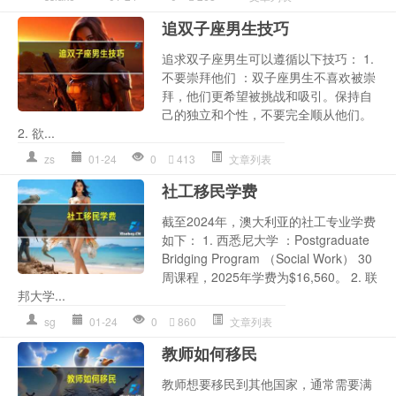
追双子座男生技巧
追求双子座男生可以遵循以下技巧： 1.
不要崇拜他们 ：双子座男生不喜欢被崇
拜，他们更希望被挑战和吸引。保持自
己的独立和个性，不要完全顺从他们。
2. 欲...
zs
01-24
0
413
文章列表
社工移民学费
截至2024年，澳大利亚的社工专业学费
如下： 1. 西悉尼大学 ：Postgraduate
Bridging Program （Social Work） 30
周课程，2025年学费为$16,560。 2. 联
邦大学...
sg
01-24
0
860
文章列表
教师如何移民
教师想要移民到其他国家，通常需要满