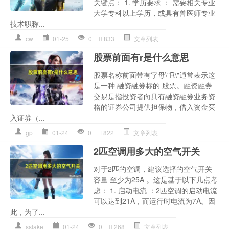
关键点： 1. 学历要求 ： 需要相关专业
大学专科以上学历，或具有兽医师专业
技术职称...
cw
01-25
0
833
文章列表
股票前面有r是什么意思
股票名称前面带有字母\"R\"通常表示这
是一种 融资融券标的 股票。融资融券
交易是指投资者向具有融资融券业务资
格的证券公司提供担保物，借入资金买
入证券（...
gp
01-24
0
822
文章列表
2匹空调用多大的空气开关
对于2匹的空调，建议选择的空气开关
容量 至少为25A 。这是基于以下几点考
虑： 1. 启动电流 ：2匹空调的启动电流
可以达到21A，而运行时电流为7A。因
此，为了...
sslake
01-24
0
268
文章列表