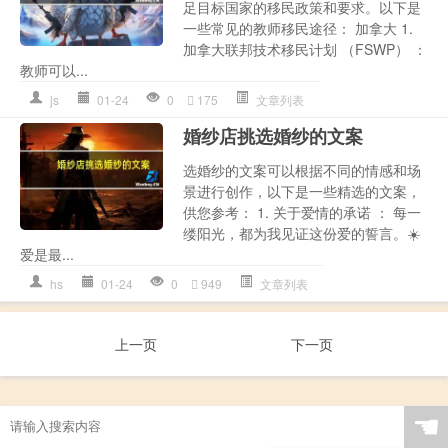
足目标国家的移民政策和要求。以下是
一些常见的教师移民途径： 加拿大 1.
加拿大联邦技术移民计划 （FSWP） ：
教师可以...
js
01-24
0
175
文章列表
婚纱店挑选婚纱的文案
选婚纱的文案可以根据不同的情感和场
景进行创作，以下是一些精选的文案，
供您参考： 1. 关于爱情的承诺 ： 每一
缕阳光，都为我见证这份爱的誓言。☀️
爱是最...
hs
01-24
0
949
文章列表
上一页
下一页
☚