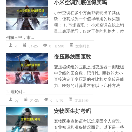
小米空调到底值得买吗
小米空调在多个方面都表现出了其优
势，使其成为一个值得考虑的购买选
项： 1. 市场表现 ： 小米空调在线上销
量上表现优异，仅次于美的和格力，位
列前三甲，市...
xl
01-25
0
590
文章列表
变压器线圈匝数
变压器绕组的匝数是指变压器一侧绕组
中导线的回合数，记作N。匝数的大小
直接决定了变压器的变比和功率传递能
力。匝数的计算通常有以下几种方法：
1. 理论计...
by
01-25
0
16
文章列表
宠物医生好考吗
宠物医生资格证考试难度因个人背景、
专业知识和准备情况而异。以下是一些