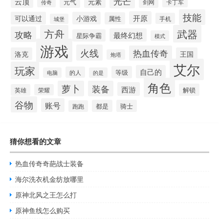
光芒
云顶
元素
元气
剑网
卡丁车
传奇
技能
开原
可以通过
小游戏
属性
手机
城堡
方舟
武器
攻略
最终幻想
星际争霸
模式
游戏
火线
热血传奇
洛克
王国
炮塔
艾尔
玩家
自己的
等级
的人
电脑
的是
角色
萝卜
装备
西游
解锁
英雄
荣耀
谷物
账号
都是
骑士
跑跑
猜你想看的文章
热血传奇奇葩战士装备
海尔洗衣机金纺放哪里
原神北风之王怎么打
原神鱼线怎么购买