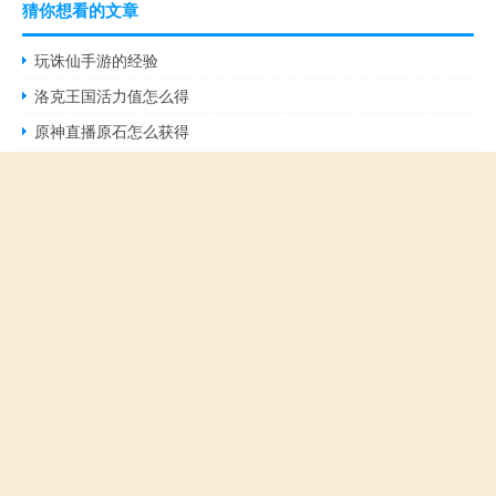
猜你想看的文章
玩诛仙手游的经验
洛克王国活力值怎么得
原神直播原石怎么获得
csol子弹多快
原神变速辅助怎么开启
配虞姬出什么辅助装
战斗之心传承剧情攻略
诛仙手游如何结缘
剑网3最强高手
三国志赵云传剑阁攻略