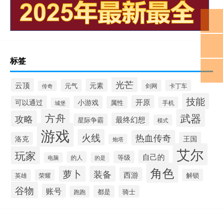
标签
光芒
云顶
元素
元气
剑网
卡丁车
传奇
技能
开原
可以通过
小游戏
属性
手机
城堡
方舟
武器
攻略
最终幻想
星际争霸
模式
游戏
火线
热血传奇
洛克
王国
炮塔
艾尔
玩家
自己的
等级
的人
电脑
的是
角色
萝卜
装备
西游
解锁
英雄
荣耀
谷物
账号
都是
骑士
跑跑