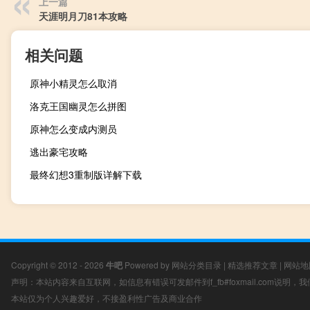
上一篇
天涯明月刀81本攻略
相关问题
原神小精灵怎么取消
洛克王国幽灵怎么拼图
原神怎么变成内测员
逃出豪宅攻略
最终幻想3重制版详解下载
Copyright © 2012 - 2026
牛吧
Powered by
网站分类目录
|
精选推荐文章
|
网站地
声明：本站内容来自互联网，如信息有错误可发邮件到f_fb#foxmail.com说明
本站仅为个人兴趣爱好，不接盈利性广告及商业合作