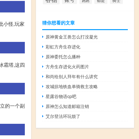
都是
骑士
跑跑
猜你想看的文章
批小怪,玩家
原神黄金王兽怎么打没凝光
彩虹方舟生存进化
原神委托怎么播种
冰霜塔,这四
方舟生存进化火药图片
和尚给别人拜年有什么讲究
攻城掠地铁血单骑救主攻略
星露谷物语cp吧
设立的一个副
原神怎么知道邮箱注销
艾尔登法环玩烦了