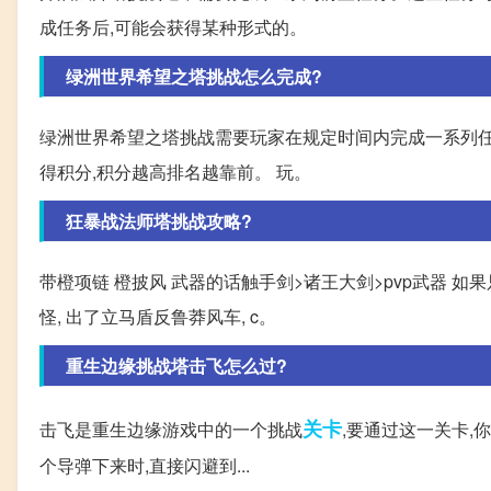
成任务后,可能会获得某种形式的。
绿洲世界希望之塔挑战怎么完成?
绿洲世界希望之塔挑战需要玩家在规定时间内完成一系列任
得积分,积分越高排名越靠前。 玩。
狂暴战法师塔挑战攻略?
带橙项链 橙披风 武器的话触手剑>诸王大剑>pvp武器 如
怪, 出了立马盾反鲁莽风车, c。
重生边缘挑战塔击飞怎么过?
关卡
击飞是重生边缘游戏中的一个挑战
,要通过这一关卡,
个导弹下来时,直接闪避到...