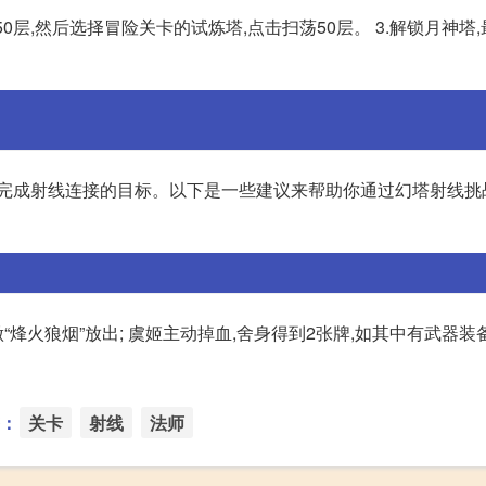
50层,然后选择冒险关卡的试炼塔,点击扫荡50层。 3.解锁月神塔
完成射线连接的目标。以下是一些建议来帮助你通过幻塔射线挑战: 
“烽火狼烟”放出; 虞姬主动掉血,舍身得到2张牌,如其中有武器装
：
关卡
射线
法师