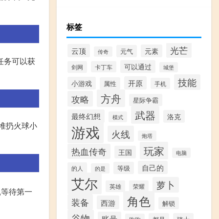
标签
光芒
云顶
元素
元气
传奇
任务可以获
可以通过
剑网
卡丁车
城堡
技能
开原
小游戏
属性
手机
方舟
攻略
星际争霸
武器
最终幻想
洛克
模式
一堆扔火球小
游戏
火线
炮塔
玩家
热血传奇
王国
电脑
自己的
等级
的人
的是
艾尔
萝卜
英雄
荣耀
,等待第一
角色
装备
西游
解锁
谷物
账号