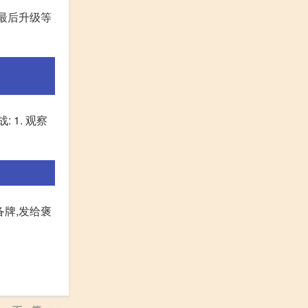
,最后升级等
1. 观察
备牌,发给褒