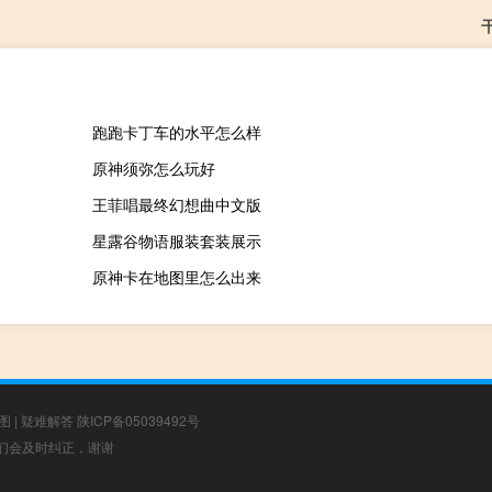
跑跑卡丁车的水平怎么样
原神须弥怎么玩好
王菲唱最终幻想曲中文版
星露谷物语服装套装展示
原神卡在地图里怎么出来
图
|
疑难解答
陕ICP备05039492号
，我们会及时纠正，谢谢