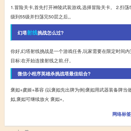
1.冒险关卡,首先打开神陵武装游戏,选择冒险关卡。 2.扫荡
级到55级并扫荡完50层之后,。
射线
幻塔
挑战怎么过?
你好,幻塔射线挑战是一个游戏任务,玩家需要在限定时间内
目标:在开始连接射线之前,仔。
微信小程序英雄杀挑战塔最佳组合?
褒姒+虞姬+慕容 (以褒姒先出牌为例)褒姒用武器装备牌当做
姒,褒姒可继续放火 褒姒+。
网络标签