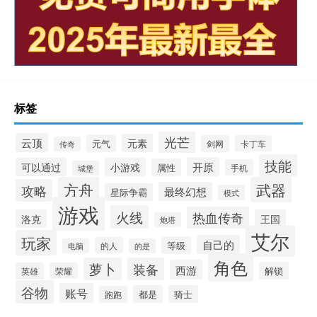
标签
光芒
云顶
元素
元气
剑网
卡丁车
传奇
技能
开原
可以通过
小游戏
属性
手机
城堡
方舟
武器
攻略
最终幻想
星际争霸
模式
游戏
火线
热血传奇
洛克
王国
炮塔
艾尔
玩家
自己的
等级
的人
电脑
的是
角色
萝卜
装备
西游
解锁
英雄
荣耀
谷物
账号
都是
骑士
跑跑