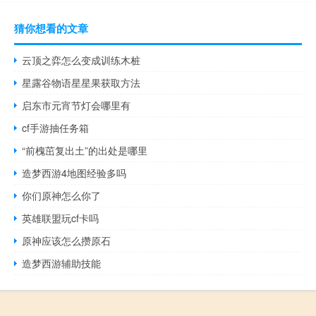
猜你想看的文章
云顶之弈怎么变成训练木桩
星露谷物语星星果获取方法
启东市元宵节灯会哪里有
cf手游抽任务箱
“前槐茁复出土”的出处是哪里
造梦西游4地图经验多吗
你们原神怎么你了
英雄联盟玩cf卡吗
原神应该怎么攒原石
造梦西游辅助技能