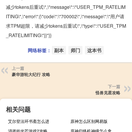
减少tokens后重试\",\"message\":\"USER_TPM_RATELIM
ITING\",\"error\":{\"code\":\"700002\",\"message\":\"用户请
求TPM超限，请减少tokens后重试\",\"type\":\"USER_TPM
_RATELIMITING\"}}"}}
网络标签：
副本
师门
这本书
上一篇
豪华游轮大纪行 攻略
下一篇
怪兽克星攻略
相关问题
艾尔登法环书斋怎么进
原神怎么区别网易版
消逝的光芒游戏2攻略
原神归终机神瞳怎么拿