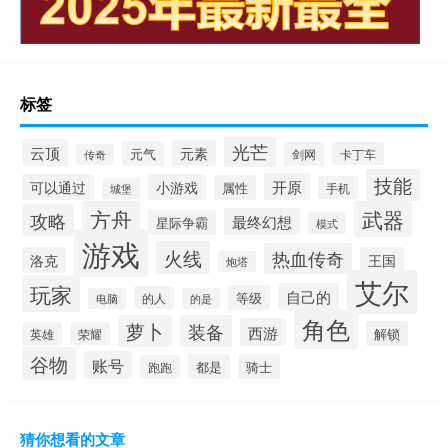
标签
光芒
云顶
元素
元气
剑网
卡丁车
传奇
技能
开原
可以通过
小游戏
属性
手机
城堡
方舟
武器
攻略
最终幻想
星际争霸
模式
游戏
火线
热血传奇
洛克
王国
炮塔
艾尔
玩家
自己的
等级
的人
电脑
的是
角色
萝卜
装备
西游
解锁
英雄
荣耀
谷物
账号
都是
骑士
跑跑
猜你想看的文章