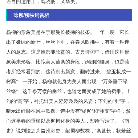
语言的运用上，既晓畅，又华美。
咏柳/柳枝词赏析
杨柳的形象美是在于那曼长披拂的枝条。一年一度，它长
出了嫩绿的新叶，丝丝下垂，在春风吹拂中，有着一种迷
人的意态。这是谁都能欣赏的。古典诗词中，借用这种形
象美来形容、比拟美人苗条的身段，婀娜的腰身，也是读
者所经常看到的。这诗别出新意，翻转过来。“碧玉妆成一
树高”，一开始，杨柳就化身为美人而出现：“万条垂下绿
丝绦”，这千条万缕的垂丝，也随之而变成了她的裙带。上
句的“高”字，衬托出美人婷婷袅袅的风姿；下句的“垂”字，
暗示出纤腰在风中款摆。诗中没有“杨柳”和“腰支”字样，然
而这早春的垂柳以及柳树化身的美人，却给写活了。《南
史》说刘悛之为益州刺史，献蜀柳数株，“条甚长，状若丝