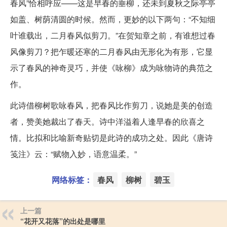
春风”恰相呼应——这是早春的垂柳，还未到夏秋之际亭亭
如盖、树荫清圆的时候。然而，更妙的以下两句：“不知细
叶谁载出，二月春风似剪刀。”在贺知章之前，有谁想过春
风像剪刀？把乍暖还寒的二月春风由无形化为有形，它显
示了春风的神奇灵巧，并使《咏柳》成为咏物诗的典范之
作。
此诗借柳树歌咏春风，把春风比作剪刀，说她是美的创造
者，赞美她裁出了春天。诗中洋溢着人逢早春的欣喜之
情。比拟和比喻新奇贴切是此诗的成功之处。因此《唐诗
笺注》云：“赋物入妙，语意温柔。”
网络标签：
春风
柳树
碧玉
上一篇
“花开又花落”的出处是哪里