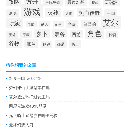
方舟
武器
攻略
最终幻想
星际争霸
模式
游戏
火线
热血传奇
洛克
王国
炮塔
艾尔
玩家
自己的
等级
的人
电脑
的是
角色
萝卜
装备
西游
解锁
英雄
荣耀
谷物
账号
都是
骑士
跑跑
猜你想看的文章
洛克王国遗传介绍
梦幻诛仙手游副本在哪
艾尔登法环打过女王吗
网易云游戏4399登录
元气骑士武器券在哪里兑换
最终幻想大刀