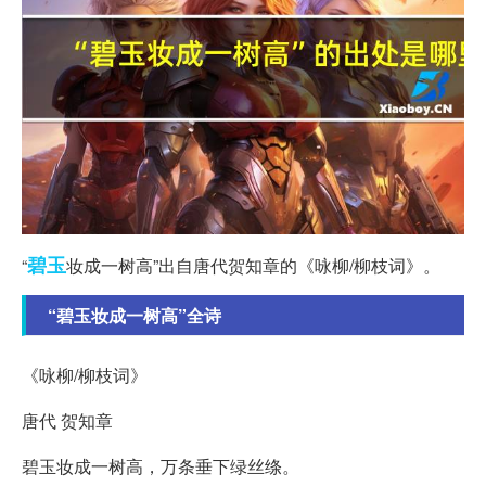
碧玉
“
妆成一树高”出自唐代贺知章的《咏柳/柳枝词》。
“碧玉妆成一树高”全诗
《咏柳/柳枝词》
唐代 贺知章
碧玉妆成一树高，万条垂下绿丝绦。