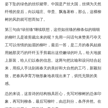
姿下坠的绿色的丝织裙带。中国是产丝大国，丝绸为天然
纤维的皇后，向以端庄、华贵、飘逸著称，那么，这棵柳
树的风韵就可想而知了。
第三句由“绿丝绦”继续联想，这些如丝绦的柳条似的细细
的柳叶儿是谁剪裁出来的呢？先用一问话句来赞美巧夺天
工可以传情的如眉的柳叶，最后一答，是二月的春风姑娘
用她那灵巧的纤纤玉手剪裁出这些嫩绿的叶儿，给大地披
上新装，给人们以春的信息。这两句把比喻和设问结合起
来，用拟人手法刻画春天的美好和大自然的工巧，新颖别
致，把春风孕育万物形象地表现出来了，烘托无限的美
感。
总的来说，这首诗的结构独具匠心，先写对柳树的总体印
象，再写到柳条，最后写柳叶，由总到分，条序井然。在