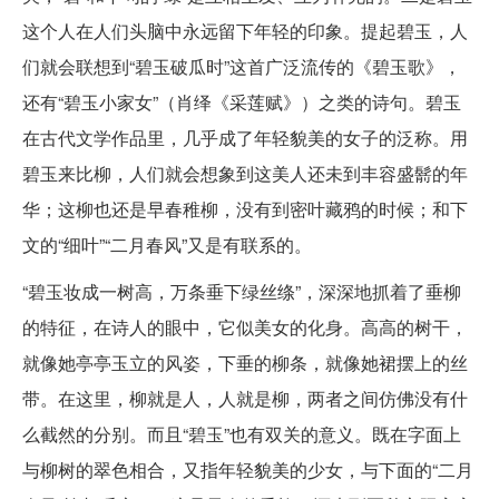
这个人在人们头脑中永远留下年轻的印象。提起碧玉，人
们就会联想到“碧玉破瓜时”这首广泛流传的《碧玉歌》，
还有“碧玉小家女”（肖绎《采莲赋》）之类的诗句。碧玉
在古代文学作品里，几乎成了年轻貌美的女子的泛称。用
碧玉来比柳，人们就会想象到这美人还未到丰容盛鬋的年
华；这柳也还是早春稚柳，没有到密叶藏鸦的时候；和下
文的“细叶”“二月春风”又是有联系的。
“碧玉妆成一树高，万条垂下绿丝绦”，深深地抓着了垂柳
的特征，在诗人的眼中，它似美女的化身。高高的树干，
就像她亭亭玉立的风姿，下垂的柳条，就像她裙摆上的丝
带。在这里，柳就是人，人就是柳，两者之间仿佛没有什
么截然的分别。而且“碧玉”也有双关的意义。既在字面上
与柳树的翠色相合，又指年轻貌美的少女，与下面的“二月