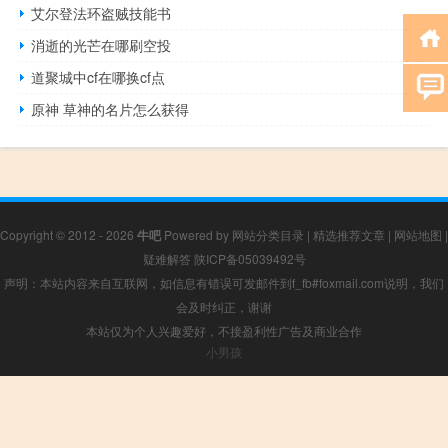
艾尔登法环盗贼技能书
消逝的光芒在哪刷空投
道聚城中cf在哪换cf点
原神 草神的名片怎么获得
Copyright © 2012 - 2026
牛吧
Powered by
网站分类目录
|
精选推荐文章
|
网站地图
|
疑难解答
陕ICP备05039492号
声明：本站内容来自互联网，如信息有错误可发邮件到f_fb#foxmail.com说明，我们
会及时纠正，谢谢
本站仅为个人兴趣爱好，不接盈利性广告及商业合作
小男孩