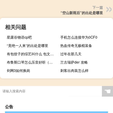
下一篇
“空山新雨后”的出处是哪里
相关问题
星露谷物语cp吧
手机怎么连接华为0CF0
“竟绝一人来”的出处是哪里
热血传奇无极棍装备
有包饺子的综艺叫什么 包文婧和饺子的综艺叫什么名字
过年在那几天
布鲁斯口琴怎么压音好听（布鲁斯口琴怎么压音）
兰古瑞萨der 攻略
剑网3如何换岗
刺客出肉装怎么样
☚
公告