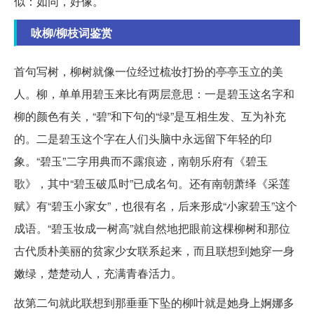
似：如同，好像。
咏柳/柳枝词鉴赏
首句写树，柳树就像一位经过梳妆打扮的亭亭玉立的美
人。柳，单单用碧玉来比有两层意思：一是碧玉这名字和
柳的颜色有关，“碧”和下句的“绿”是互相生发、互为补充
的。二是碧玉这个字在人们头脑中永远留下年轻的印
象。“碧玉”二字用典而不露痕迹，南朝乐府有《碧玉
歌》，其中“碧玉破瓜时”已成名句。还有南朝萧绎《采莲
赋》有“碧玉小家女”，也很有名，后来形成“小家碧玉”这个
成语。“碧玉妆成一树高”就自然地把眼前这棵柳树和那位
古代质朴美丽的贫家少女联系起来，而且联想到她穿一身
嫩绿，楚楚动人，充满青春活力。
故第二句就此联想到那垂垂下坠的柳叶就是她身上婀娜多