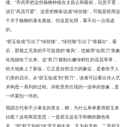
缕。”齐武帝把这些杨柳种植在太昌云和殿前，玩赏不置，
说它“风流可爱”。这里把柳条说成“绿丝绦”，可能是暗用这
个关于杨柳的著名典故。但这是化用，看不出一点痕迹
的。
“碧玉妆成”引出了“绿丝绦”，“绿丝绦”引出了“谁裁出”，最
后，那视之无形的不可捉摸的“春风”，也被用“似剪刀”形象
化地描绘了出来。这“剪刀”裁制出嫩绿鲜红的花花草草，
给大地换上了新妆，它正是自然活力的象征，是春给予人
们美的启示。从“碧玉妆成”到“剪刀”，读者可以看出诗人艺
术构思一系列的过程。诗歌里所出现的一连串的形象，是
一环紧扣一环的。
我国古代有不少著名的美女，柳，为什么单单要用碧玉来
比呢？这有两层意思：一是碧玉这名字和柳的颜色有
关，“碧”和下句的“绿”是互相生发、互为补充的。二是碧玉