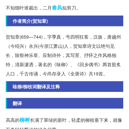
春风
不知细叶谁裁出，二月
似剪刀。
作者简介(贺知章)
贺知章(659—744)，字季真，号四明狂客，汉族，唐越州
（今绍兴）永兴(今浙江萧山)人，贺知章诗文以绝句见
长，除祭神乐章、应制诗外，其写景、抒怀之作风格独
特，清新潇洒，著名的《咏柳》、《回乡偶书》两首脍炙
人口，千古传诵，今尚存录入《全唐诗》共19首。
咏柳/柳枝词翻译及注释
翻译
柳树
高高的
长满了翠绿的新叶，轻柔的柳枝垂下来，就像