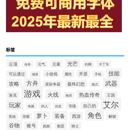
标签
光芒
云顶
元素
元气
剑网
卡丁车
传奇
技能
开原
可以通过
小游戏
属性
手机
城堡
方舟
武器
攻略
最终幻想
星际争霸
模式
游戏
火线
热血传奇
洛克
王国
炮塔
艾尔
玩家
自己的
等级
的人
电脑
的是
角色
萝卜
装备
西游
解锁
英雄
荣耀
谷物
账号
都是
骑士
跑跑