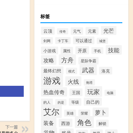
标签
光芒
云顶
元素
元气
传奇
可以通过
剑网
卡丁车
城堡
技能
开原
小游戏
属性
手机
方舟
攻略
星际争霸
武器
最终幻想
洛克
模式
游戏
火线
炮塔
玩家
热血传奇
王国
电脑
自己的
等级
的人
的是
艾尔
萝卜
英雄
荣耀
角色
装备
西游
解锁
下一篇
谷物
账号
率是指多少