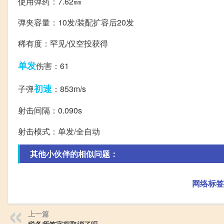
使用弹药：7.62㎜
弹夹容量：10发/装配扩容后20发
稀有度：罕见/仅空投获得
单发
伤害：61
初速
子弹
：853m/s
射击间隔：0.090s
射击模式：单发/全自动
其他小伙伴的相似问题：
网络标签
上一篇
税务师签字权取消了吗