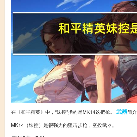
武器
在《和平精英》中，“妹控”指的是MK14这把枪。
简介
MK14（妹控）是很强力的狙击步枪，空投武器。