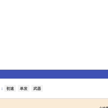
：
初速
单发
武器
小功