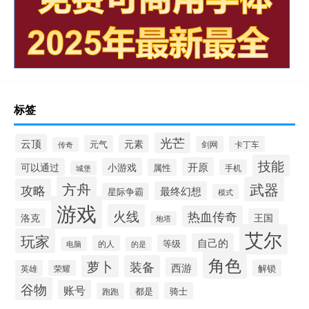
标签
光芒
云顶
元素
元气
剑网
卡丁车
传奇
技能
开原
可以通过
小游戏
属性
手机
城堡
方舟
武器
攻略
最终幻想
星际争霸
模式
游戏
火线
热血传奇
洛克
王国
炮塔
艾尔
玩家
自己的
等级
的人
电脑
的是
角色
萝卜
装备
西游
解锁
英雄
荣耀
谷物
账号
都是
骑士
跑跑