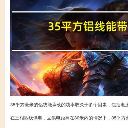
35平方毫米的铝线能承载的功率取决于多个因素，包括电
在三相四线供电，且供电距离在30米内的情况下，35平