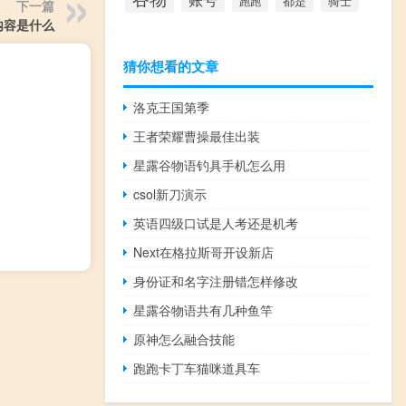
都是
骑士
跑跑
下一篇
内容是什么
猜你想看的文章
洛克王国第季
王者荣耀曹操最佳出装
星露谷物语钓具手机怎么用
csol新刀演示
英语四级口试是人考还是机考
Next在格拉斯哥开设新店
身份证和名字注册错怎样修改
星露谷物语共有几种鱼竿
原神怎么融合技能
跑跑卡丁车猫咪道具车