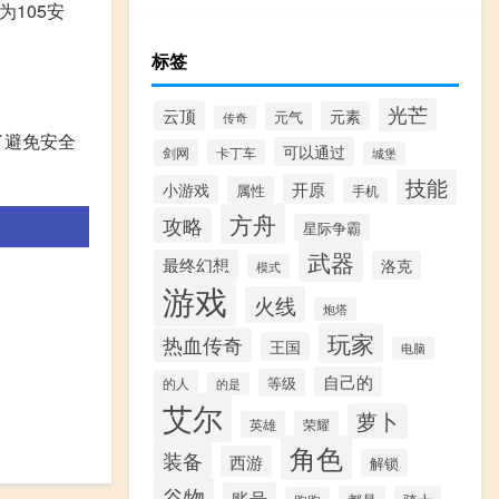
为105安
标签
光芒
云顶
元素
元气
传奇
了避免安全
可以通过
剑网
卡丁车
城堡
技能
开原
小游戏
属性
手机
方舟
攻略
星际争霸
武器
最终幻想
洛克
模式
游戏
火线
炮塔
玩家
热血传奇
王国
电脑
自己的
等级
的人
的是
艾尔
萝卜
英雄
荣耀
角色
装备
西游
解锁
谷物
账号