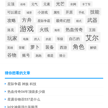
光芒
云顶
元素
元气
剑网
卡丁车
传奇
技能
开原
可以通过
小游戏
属性
手机
城堡
方舟
武器
攻略
最终幻想
星际争霸
模式
游戏
火线
热血传奇
洛克
王国
炮塔
艾尔
玩家
自己的
等级
的人
电脑
的是
角色
萝卜
装备
西游
解锁
英雄
荣耀
谷物
账号
都是
骑士
跑跑
猜你想看的文章
星际争霸 神族 科技
热血传奇04年顶级多少级
星露谷物语537是什么
lol女神最强出装顺序