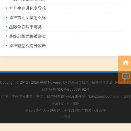
方舟生存进化变异花
原神前期女皇怎么练
星际争霸属于哪类
最终幻想尤娜被绑架
原神魈怎么提升攻击
Copyright © 2012 - 2026
牛吧
Powered by
网站分类目录
|
精选推荐文章
|
网站地图
|
疑难解答
陕ICP备05039492号
声明：本站内容来自互联网，如信息有错误可发邮件到f_fb#foxmail.com说明，我们
会及时纠正，谢谢
本站仅为个人兴趣爱好，不接盈利性广告及商业合作
小男孩