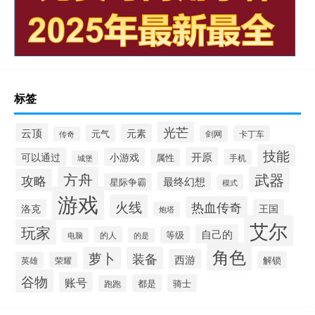
标签
光芒
云顶
元素
元气
剑网
卡丁车
传奇
技能
开原
可以通过
小游戏
属性
手机
城堡
方舟
武器
攻略
最终幻想
星际争霸
模式
游戏
火线
热血传奇
洛克
王国
炮塔
艾尔
玩家
自己的
等级
的人
电脑
的是
角色
萝卜
装备
西游
解锁
英雄
荣耀
谷物
账号
都是
骑士
跑跑