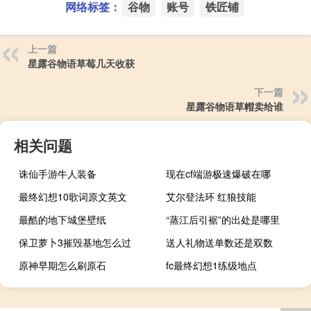
网络标签：
谷物
账号
铁匠铺
上一篇
星露谷物语草莓几天收获
下一篇
星露谷物语草帽卖给谁
相关问题
诛仙手游牛人装备
现在cf端游极速爆破在哪
最终幻想10歌词原文英文
艾尔登法环 红狼技能
最酷的地下城堡壁纸
“蒸江后引裾”的出处是哪里
保卫萝卜3摧毁基地怎么过
送人礼物送单数还是双数
原神早期怎么刷原石
fc最终幻想1练级地点