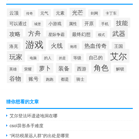
光芒
云顶
元素
元气
剑网
卡丁车
传奇
技能
开原
可以通过
小游戏
属性
手机
城堡
方舟
武器
攻略
最终幻想
星际争霸
模式
游戏
火线
热血传奇
洛克
王国
炮塔
艾尔
玩家
自己的
等级
的人
电脑
的是
角色
萝卜
装备
西游
解锁
英雄
荣耀
谷物
账号
都是
骑士
跑跑
猜你想看的文章
艾尔登法环遗迹地洞在哪
csol异形杀手难度
“闲坊税屋远人群”的出处是哪里