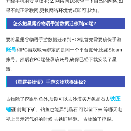
升级手机的安卓版本; 2. 网络问题:检查一下自己的网络,如
果不能正常联网,更换网络环境尝试即可,比如。
怎么把星露谷物语手游数据迁移到pc端?
要将星露谷物语手游数据迁移到PC端,首先需要确保手游
账号
和PC游戏账号绑定的是同一个平台账号,比如Steam
账号。然后在PC端登录该账号,确保已经下载安装了星
露。
《星露谷物语》手游文物获得途径?
铁匠
古物除了挖跟钓鱼外,后期可以去沙漠买万象晶石去
铺
砸 前期下矿、钓鱼也能弄到晶石 可以留下来 等哪天电
视上显示运气好的时候 去铁匠铺砸。 古物除了挖跟。