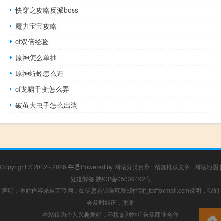
快穿之攻略反派boss
魔力宝宝攻略
cf双倍经验
原神怎么单抽
原神蚯蚓怎么造
cf龙啸千变怎么弄
破茧大虫子怎么出装
Copyright © 2012 - 2026
牛吧
Powered by
网站分类目录
|
精选推荐文章
|
网站地图
|
疑难解答
陕ICP备05039492号
声明：本站内容来自互联网，如信息有错误可发邮件到f_fb#foxmail.com说明，我们
会及时纠正，谢谢
本站仅为个人兴趣爱好，不接盈利性广告及商业合作