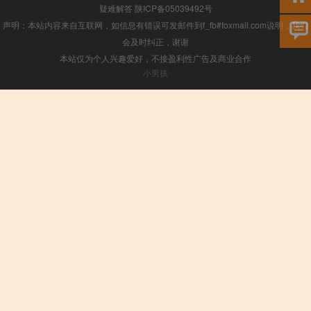
疑难解答
陕ICP备05039492号
声明：本站内容来自互联网，如信息有错误可发邮件到f_fb#foxmail.com说明，我们
会及时纠正，谢谢
本站仅为个人兴趣爱好，不接盈利性广告及商业合作
小男孩