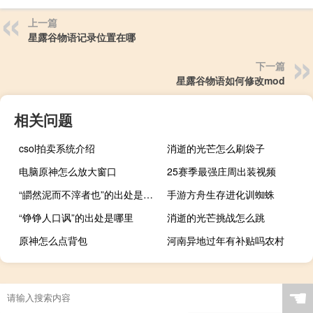
上一篇
星露谷物语记录位置在哪
下一篇
星露谷物语如何修改mod
相关问题
csol拍卖系统介绍
消逝的光芒怎么刷袋子
电脑原神怎么放大窗口
25赛季最强庄周出装视频
“皭然泥而不滓者也”的出处是哪里
手游方舟生存进化训蜘蛛
“铮铮人口讽”的出处是哪里
消逝的光芒挑战怎么跳
原神怎么点背包
河南异地过年有补贴吗农村
☚