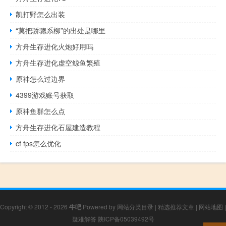
凯打野怎么出装
“莫把骄骢系柳”的出处是哪里
方舟生存进化火炮好用吗
方舟生存进化虚空鲸鱼繁殖
原神怎么过边界
4399游戏账号获取
原神鱼群怎么点
方舟生存进化石屋建造教程
cf fps怎么优化
Copyright © 2012 - 2026
牛吧
Powered by
网站分类目录
|
精选推荐文章
|
网站地图
|
疑难解答
陕ICP备05039492号