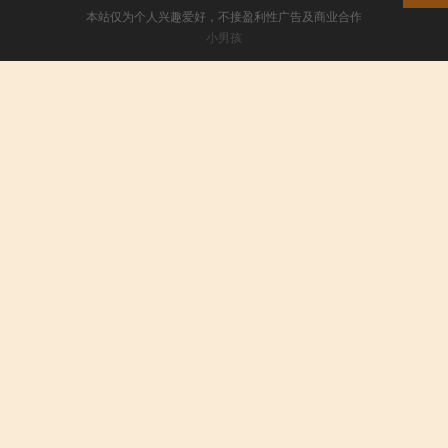
本站仅为个人兴趣爱好，不接盈利性广告及商业合作
小男孩