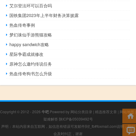
艾尔登法环可以百合吗
国铁集团2023年上半年财务决算披露
热血传奇事例
梦幻诛仙手游熊猫攻略
happy sandwich攻略
星际争霸成就修改
原神怎么邀约传说任务
热血传奇狗书怎么升级
Copyright © 2012 - 2026
牛吧
Powered by
网站分类目录
|
精选推荐文章
|
网站地图
|
疑难解答
陕ICP备05039492号
声明：本站内容来自互联网，如信息有错误可发邮件到f_fb#foxmail.com说明，我们
会及时纠正，谢谢