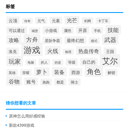
标签
光芒
云顶
元素
元气
剑网
卡丁车
传奇
技能
开原
可以通过
小游戏
属性
手机
城堡
方舟
武器
攻略
最终幻想
星际争霸
模式
游戏
火线
热血传奇
洛克
王国
炮塔
艾尔
玩家
自己的
等级
的人
电脑
的是
角色
萝卜
装备
西游
解锁
英雄
荣耀
谷物
账号
都是
骑士
跑跑
猜你想看的文章
原神怎么用好感经验
新款4399游戏