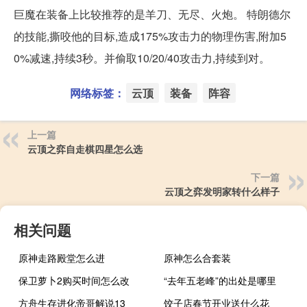
巨魔在装备上比较推荐的是羊刀、无尽、火炮。 特朗德尔
的技能,撕咬他的目标,造成175%攻击力的物理伤害,附加5
0%减速,持续3秒。并偷取10/20/40攻击力,持续到对。
网络标签：
云顶
装备
阵容
上一篇
云顶之弈自走棋四星怎么选
下一篇
云顶之弈发明家转什么样子
相关问题
原神走路殿堂怎么进
原神怎么合套装
保卫萝卜2购买时间怎么改
“去年五老峰”的出处是哪里
方舟生存进化帝哥解说13
饺子店春节开业送什么花