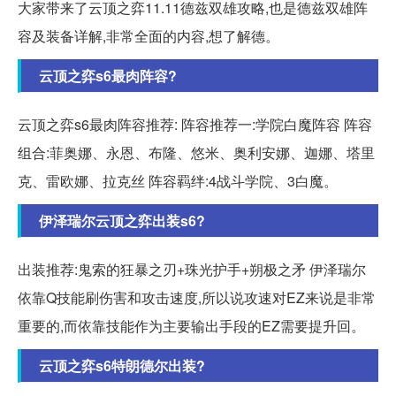
大家带来了云顶之弈11.11德兹双雄攻略,也是德兹双雄阵
容及装备详解,非常全面的内容,想了解德。
云顶之弈s6最肉阵容?
云顶之弈s6最肉阵容推荐: 阵容推荐一:学院白魔阵容 阵容
组合:菲奥娜、永恩、布隆、悠米、奥利安娜、迦娜、塔里
克、雷欧娜、拉克丝 阵容羁绊:4战斗学院、3白魔。
伊泽瑞尔云顶之弈出装s6?
出装推荐:鬼索的狂暴之刃+珠光护手+朔极之矛 伊泽瑞尔
依靠Q技能刷伤害和攻击速度,所以说攻速对EZ来说是非常
重要的,而依靠技能作为主要输出手段的EZ需要提升回。
云顶之弈s6特朗德尔出装?