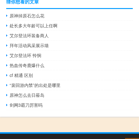
猜你想看的文章
原神掉原石怎么花
处长多大年龄可以上任啊
艾尔登法环装备商人
拜年活动风采展示墙
艾尔登法环 怜悯
热血传奇鹿爆什么
cf 精通 区别
“裴回游内禁”的出处是哪里
原神怎么去日晷岛
剑网3霸刀厉害吗