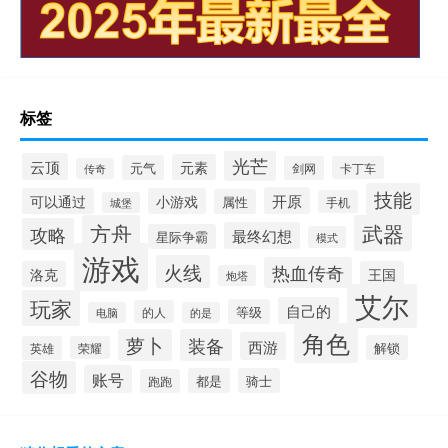
标签
光芒
云顶
元素
元气
剑网
卡丁车
传奇
技能
开原
可以通过
小游戏
属性
手机
城堡
方舟
武器
攻略
最终幻想
星际争霸
模式
游戏
火线
热血传奇
洛克
王国
炮塔
艾尔
玩家
自己的
等级
的人
电脑
的是
角色
萝卜
装备
西游
解锁
英雄
荣耀
谷物
账号
都是
骑士
跑跑