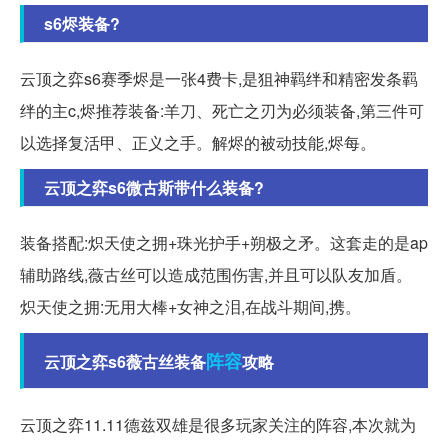
s6烬装备?
云顶之弈s6赛季烬是一张4费卡,是狙神羁绊和精密发条羁
绊的主c,烬推荐装备:羊刀、死亡之刃为必须装备,第三件可
以选择复活甲、正义之手。解烬的被动技能,烬每。
云顶之弈s6微古斯带什么装备?
装备搭配:炽天使之拥+珠光护手+朔极之矛。这套走的是ap
辅助路线,薇古丝可以造成范围伤害,并且可以队友加盾。
炽天使之拥:无用大棒+女神之泪,在战斗期间,携。
阵容
云顶之弈s6薇古丝装备
攻略
云顶之弈11.11德兹双雄是很多玩家关注的阵容,本次就为