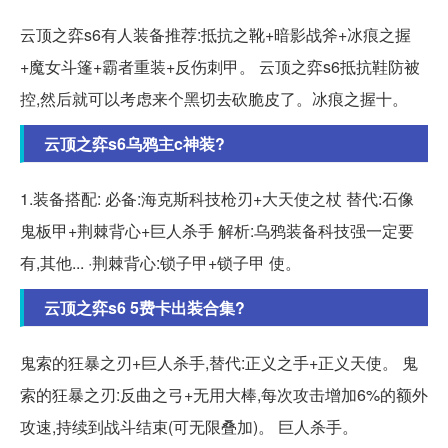
云顶之弈s6有人装备推荐:抵抗之靴+暗影战斧+冰痕之握
+魔女斗篷+霸者重装+反伤刺甲。 云顶之弈s6抵抗鞋防被
控,然后就可以考虑来个黑切去砍脆皮了。冰痕之握十。
云顶之弈s6乌鸦主c神装?
1.装备搭配: 必备:海克斯科技枪刃+大天使之杖 替代:石像
鬼板甲+荆棘背心+巨人杀手 解析:乌鸦装备科技强一定要
有,其他... ·荆棘背心:锁子甲+锁子甲 使。
云顶之弈s6 5费卡出装合集?
鬼索的狂暴之刃+巨人杀手,替代:正义之手+正义天使。 鬼
索的狂暴之刃:反曲之弓+无用大棒,每次攻击增加6%的额外
攻速,持续到战斗结束(可无限叠加)。 巨人杀手。