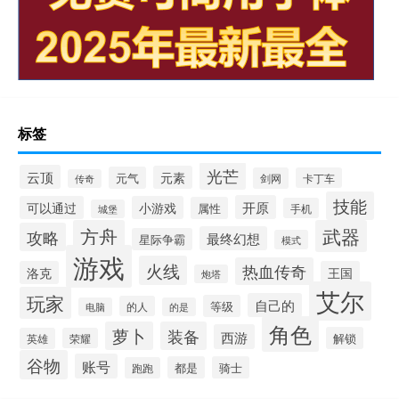
标签
光芒
云顶
元素
元气
剑网
卡丁车
传奇
技能
开原
可以通过
小游戏
属性
手机
城堡
方舟
武器
攻略
最终幻想
星际争霸
模式
游戏
火线
热血传奇
洛克
王国
炮塔
艾尔
玩家
自己的
等级
的人
电脑
的是
角色
萝卜
装备
西游
解锁
英雄
荣耀
谷物
账号
都是
骑士
跑跑