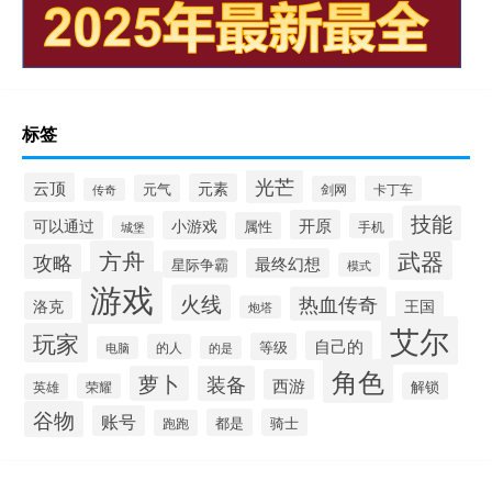
标签
光芒
云顶
元素
元气
剑网
卡丁车
传奇
技能
开原
可以通过
小游戏
属性
手机
城堡
方舟
武器
攻略
最终幻想
星际争霸
模式
游戏
火线
热血传奇
洛克
王国
炮塔
艾尔
玩家
自己的
等级
的人
电脑
的是
角色
萝卜
装备
西游
解锁
英雄
荣耀
谷物
账号
都是
骑士
跑跑