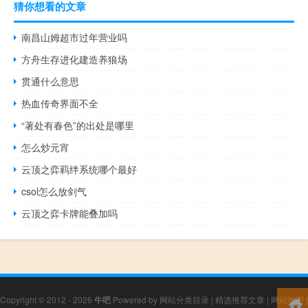
猜你想看的文章
南昌山姆超市过年营业吗
方舟生存进化建造养狼场
贯通什么意思
热血传奇界面不全
“著处有春色”的出处是哪里
怎么炒元宵
云顶之弈羁绊系统哪个最好
csol怎么放剑气
云顶之弈卡牌能叠加吗
Copyright © 2012 - 2026
牛吧
Powered by
网站分类目录
|
精选推荐文章
|
网站地图
|