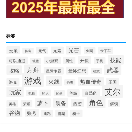
标签
光芒
云顶
元素
元气
剑网
卡丁车
传奇
技能
开原
可以通过
小游戏
属性
手机
城堡
方舟
武器
攻略
最终幻想
星际争霸
模式
游戏
火线
热血传奇
洛克
王国
炮塔
艾尔
玩家
自己的
等级
的人
电脑
的是
角色
萝卜
装备
西游
解锁
英雄
荣耀
谷物
账号
都是
骑士
跑跑