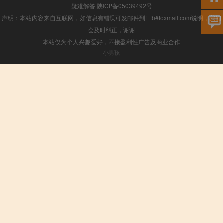
疑难解答
陕ICP备05039492号
声明：本站内容来自互联网，如信息有错误可发邮件到f_fb#foxmail.com说明，我们
会及时纠正，谢谢
本站仅为个人兴趣爱好，不接盈利性广告及商业合作
小男孩