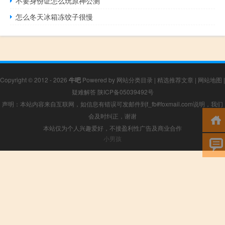
不要身份证怎么玩原神公测
怎么冬天冰箱冻饺子很慢
Copyright © 2012 - 2026
牛吧
Powered by
网站分类目录
|
精选推荐文章
|
网站地图
|
疑难解答
陕ICP备05039492号
声明：本站内容来自互联网，如信息有错误可发邮件到f_fb#foxmail.com说明，我们
会及时纠正，谢谢
本站仅为个人兴趣爱好，不接盈利性广告及商业合作
小男孩