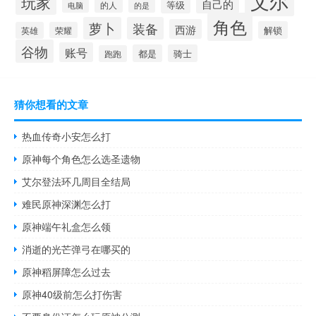
艾尔
玩家
自己的
等级
的人
电脑
的是
角色
萝卜
装备
西游
解锁
英雄
荣耀
谷物
账号
都是
骑士
跑跑
猜你想看的文章
热血传奇小安怎么打
原神每个角色怎么选圣遗物
艾尔登法环几周目全结局
难民原神深渊怎么打
原神端午礼盒怎么领
消逝的光芒弹弓在哪买的
原神稻屏障怎么过去
原神40级前怎么打伤害