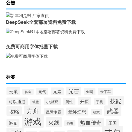
公告
DeepSeek全套部署资料免费下载
免费可商用字体批量下载
标签
光芒
云顶
元素
元气
剑网
卡丁车
传奇
技能
开原
可以通过
小游戏
属性
手机
城堡
方舟
武器
攻略
最终幻想
星际争霸
模式
游戏
火线
热血传奇
洛克
王国
炮塔