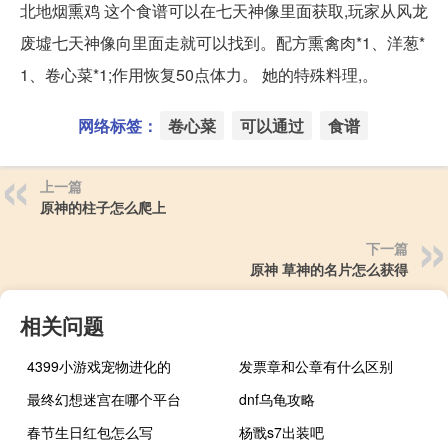
北地烟熏鸡 这个食谱可以在七天神像里面获取,玩家从风龙
废墟七天神像向里面走就可以找到。配方熏禽肉*1、洋葱*
1、卷心菜*1;作用恢复50点体力。 她的特殊料理,。
网络标签：
卷心菜
可以通过
食谱
上一篇
原神的柱子怎么爬上
下一篇
原神 草神的名片怎么获得
相关问题
4399小游戏宠物进化的
发票章和公章有什么区别
最终幻想迷宫在哪个平台
dnf乌龟攻略
春节生日红包怎么写
杨戬s7出装吧