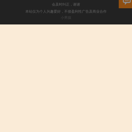
会及时纠正，谢谢
本站仅为个人兴趣爱好，不接盈利性广告及商业合作
小男孩