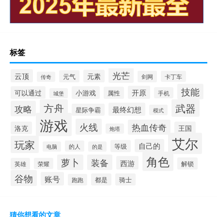
标签
光芒
云顶
元素
元气
剑网
卡丁车
传奇
技能
开原
可以通过
小游戏
属性
手机
城堡
方舟
武器
攻略
最终幻想
星际争霸
模式
游戏
火线
热血传奇
洛克
王国
炮塔
艾尔
玩家
自己的
等级
的人
电脑
的是
角色
萝卜
装备
西游
解锁
英雄
荣耀
谷物
账号
都是
骑士
跑跑
猜你想看的文章