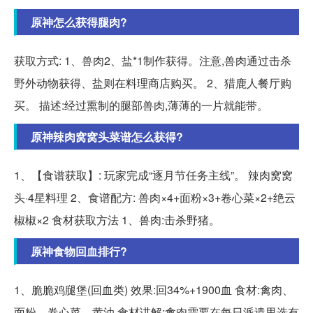
原神怎么获得腿肉?
获取方式: 1、兽肉2、盐*1制作获得。注意,兽肉通过击杀
野外动物获得、盐则在料理商店购买。 2、猎鹿人餐厅购
买。 描述:经过熏制的腿部兽肉,薄薄的一片就能带。
原神辣肉窝窝头菜谱怎么获得?
1、【食谱获取】: 玩家完成“逐月节任务主线”。 辣肉窝窝
头·4星料理 2、食谱配方: 兽肉×4+面粉×3+卷心菜×2+绝云
椒椒×2 食材获取方法 1、兽肉:击杀野猪。
原神食物回血排行?
1、脆脆鸡腿堡(回血类) 效果:回34%+1900血 食材:禽肉、
面粉、卷心菜、黄油 食材讲解:禽肉需要在每日派遣里选有