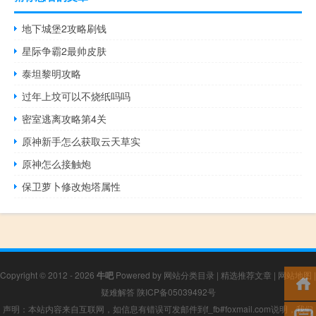
地下城堡2攻略刷钱
星际争霸2最帅皮肤
泰坦黎明攻略
过年上坟可以不烧纸吗吗
密室逃离攻略第4关
原神新手怎么获取云天草实
原神怎么接触炮
保卫萝卜修改炮塔属性
Copyright © 2012 - 2026
牛吧
Powered by
网站分类目录
|
精选推荐文章
|
网站地图
|
疑难解答
陕ICP备05039492号
声明：本站内容来自互联网，如信息有错误可发邮件到f_fb#foxmail.com说明，我们