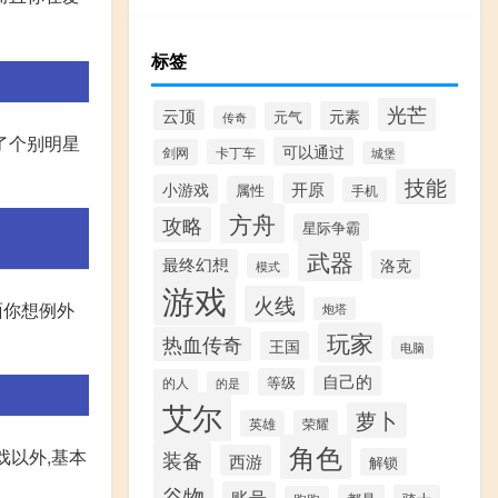
标签
光芒
云顶
元素
元气
传奇
了个别明星
可以通过
剑网
卡丁车
城堡
技能
开原
小游戏
属性
手机
方舟
攻略
星际争霸
武器
最终幻想
洛克
模式
游戏
火线
面你想例外
炮塔
玩家
热血传奇
王国
电脑
自己的
等级
的人
的是
艾尔
萝卜
英雄
荣耀
角色
戏以外,基本
装备
西游
解锁
谷物
账号