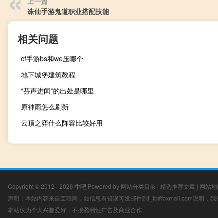
上一篇
诛仙手游鬼道职业搭配技能
相关问题
cf手游bs和we压哪个
地下城堡建筑教程
“芬声进闻”的出处是哪里
原神雨怎么刷新
云顶之弈什么阵容比较好用
Copyright © 2012 - 2026
牛吧
Powered by
网站分类目录
|
精选推荐文章
|
网站地
声明：本站内容来自互联网，如信息有错误可发邮件到f_fb#foxmail.com说明
本站仅为个人兴趣爱好，不接盈利性广告及商业合作