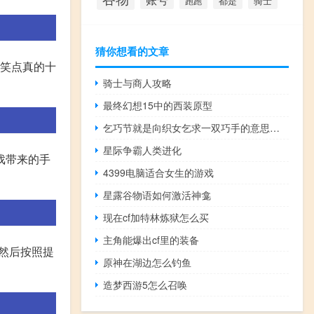
都是
骑士
跑跑
猜你想看的文章
,笑点真的十
骑士与商人攻略
最终幻想15中的西装原型
乞巧节就是向织女乞求一双巧手的意思（乞巧节）
星际争霸人类进化
戏带来的手
4399电脑适合女生的游戏
星露谷物语如何激活神龛
现在cf加特林炼狱怎么买
主角能爆出cf里的装备
,然后按照提
原神在湖边怎么钓鱼
造梦西游5怎么召唤