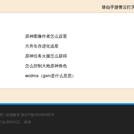
诛仙手游青云打
原神图像作者怎么设置
方舟生存进化追星
原神任务火腿怎么获得
怎么控制大炮原神角色
wcdma（gsm是什么意思）
图
|
疑难解答
陕ICP备05039492号
，我们会及时纠正，谢谢