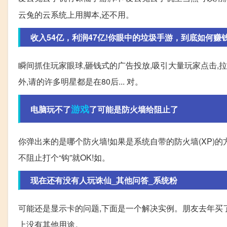
云兔的云系统上用脚本,还不用。
收入54亿，利润47亿!你眼中的垃圾手游，到底如何赚
瞬间抓住玩家眼球,砸钱式的广告投放,吸引大量玩家点击,
外,请的许多明星都是在80后... 对。
游戏
电脑玩不了
了可能是防火墙给阻止了
你弹出来的是哪个防火墙!如果是系统自带的防火墙(XP)的
不阻止打个“钩”就OK!如。
现在还有没有人玩诛仙_其他问答_系统粉
可能还是显示卡的问题,下面是一个解决实例。朋友去年买了
上没有其他用途。