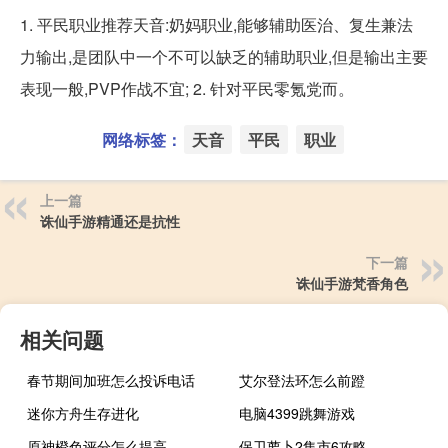
1. 平民职业推荐天音:奶妈职业,能够辅助医治、复生兼法
力输出,是团队中一个不可以缺乏的辅助职业,但是输出主要
表现一般,PVP作战不宜; 2. 针对平民零氪党而。
网络标签：
天音
平民
职业
上一篇
诛仙手游精通还是抗性
下一篇
诛仙手游梵香角色
相关问题
春节期间加班怎么投诉电话
艾尔登法环怎么前蹬
迷你方舟生存进化
电脑4399跳舞游戏
原神橙色评分怎么提高
保卫萝卜2集市6攻略