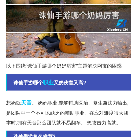
以下围绕“诛仙手游哪个奶妈厉害”主题解决网友的困惑
职业
诛仙手游哪个
又奶伤害又高?
天音
想奶就
。 奶妈职业,能够輔助医治、复生兼法力輸出,
是团队中一个不可以缺乏的輔助职业。在应对难度很大团
本时,拥有天音那么团队就不易翻车。 想攻击力高就。
诛仙手游角色推荐?