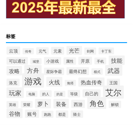
标签
光芒
云顶
元素
元气
剑网
卡丁车
传奇
技能
开原
可以通过
小游戏
属性
手机
城堡
方舟
武器
攻略
最终幻想
星际争霸
模式
游戏
火线
热血传奇
洛克
王国
炮塔
艾尔
玩家
自己的
等级
的人
电脑
的是
角色
萝卜
装备
西游
解锁
英雄
荣耀
谷物
账号
都是
骑士
跑跑