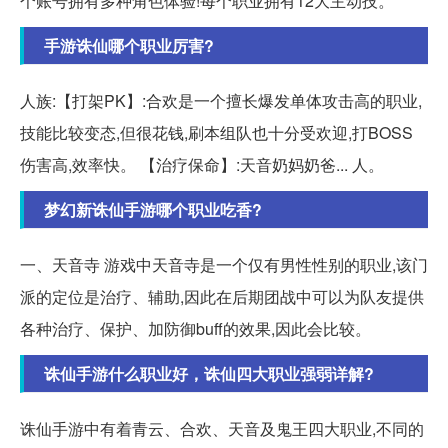
个账号拥有多种角色体验!每个职业拥有12大主动技。
手游诛仙哪个职业厉害?
人族:【打架PK】:合欢是一个擅长爆发单体攻击高的职业,
技能比较变态,但很花钱,刷本组队也十分受欢迎,打BOSS
伤害高,效率快。 【治疗保命】:天音奶妈奶爸... 人。
梦幻新诛仙手游哪个职业吃香?
一、天音寺 游戏中天音寺是一个仅有男性性别的职业,该门
派的定位是治疗、辅助,因此在后期团战中可以为队友提供
各种治疗、保护、加防御buff的效果,因此会比较。
诛仙手游什么职业好，诛仙四大职业强弱详解?
诛仙手游中有着青云、合欢、天音及鬼王四大职业,不同的