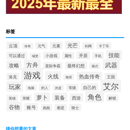
标签
光芒
云顶
元素
元气
剑网
卡丁车
传奇
技能
开原
可以通过
小游戏
属性
手机
城堡
方舟
武器
攻略
最终幻想
星际争霸
模式
游戏
火线
热血传奇
洛克
王国
炮塔
艾尔
玩家
自己的
等级
的人
电脑
的是
角色
萝卜
装备
西游
解锁
英雄
荣耀
谷物
账号
都是
骑士
跑跑
猜你想看的文章