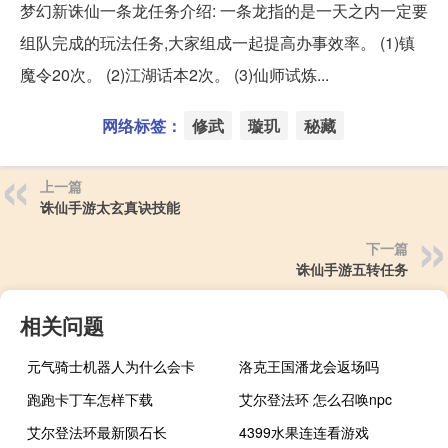
梦幻新诛仙一条龙任务介绍: 一条龙指的是一天之内一定要
组队完成的玩法任务,大家组成一起提高办事效率。 (1)镇
魔令20次。 (2)江湖话本2次。 (3)仙师试炼...
网络标签：
修武
璇玑
秘藏
上一篇
诛仙手游太玄真诀技能
下一篇
诛仙手游五转任务
相关问题
元气骑士机器人为什么会卡
洛克王国潘龙会返场吗
跑跑卡丁车怎样下载
艾尔登法环 怎么召唤npc
艾尔登法环最新陨石长
4399水果连连看游戏