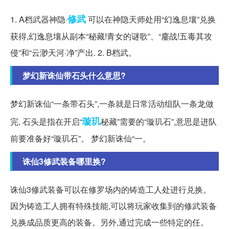
修武
1. A档武器神隐·
可以在神隐天师处用“幻逸息壤”兑换
获得,幻逸息壤从副本“秘藏!青女的谜歌”、“鏖战!五毒其攻
侵”和“云渺天河·净”产出. 2. B档武。
梦幻新诛仙带石头什么意思?
梦幻新诛仙“一条带石头”,一条就是日常活动组队一条龙做
璇玑
完, 石头是指在开启“
秘藏”需要的“璇玑石”,意思是进队
前要准备好“璇玑石”。 梦幻新诛仙“一。
诛仙3修武装备哪里换?
诛仙3修武装备可以在修罗场内的铸造工人处进行兑换。
因为铸造工人拥有特殊技能,可以将玩家收集到的修武装备
兑换成品质更高的装备。另外,通过完成一些特定的任。