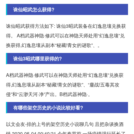
诛仙昭武怎么获得?
诛仙昭武获得方法如下: 诛仙3昭武装备在幻逸息壤兑换获
得。 A档武器神隐·修武可以在神隐天师处用“幻逸息壤”兑
换获得,幻逸息壤从副本“秘藏!青女的谜歌”、。
诛仙3昭武哪里获得的?
A档武器神隐·修武可以在神隐天师处用“幻逸息壤”兑换获
得,幻逸息壤从副本“秘藏!青女的谜歌”、“鏖战!五毒其攻
侵”和“云渺天河·净”产出。B档武器神隐·。
有哪些架空历史的小说比较好看?
以文会友-排的上号的架空历史小说聊几句 且把杂谈换酒
钱 2020-05-04 00:40:21 今年春节前,一场疫情强行延长了