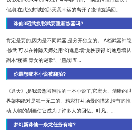
假期,在武汉封城的那天我幸运的离开了疫情旋涡回。
诛仙3昭武换彰武要重新炼器吗?
肯定是要的,因为是不同武器,是分开独立的。 A档武器神隐
·修武 可以在神隐天师处用“幻逸息壤”兑换获得,幻逸息壤从
副本“秘藏!青女的谜歌”、“鏖战!五...
你最想哪本小说被翻拍?
《遮天》,是我最想被翻拍的一本小说了,它宏大、清晰的世
界架构绝对是独一无二的。精彩打斗场景的描述,情节的推
动,人物的刻画使它成为了许多人的回忆。叶凡、...
梦幻新诛仙一条龙任务有啥?