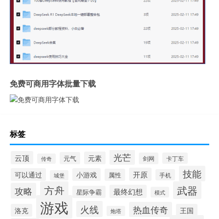
免费可商用字体批量下载
标签
光芒
云顶
元素
元气
剑网
卡丁车
传奇
技能
开原
可以通过
小游戏
属性
手机
城堡
方舟
武器
攻略
最终幻想
星际争霸
模式
游戏
火线
热血传奇
洛克
王国
炮塔