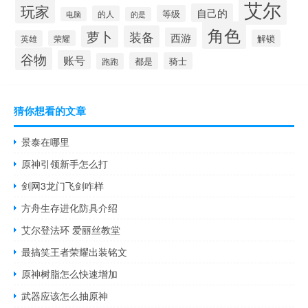
艾尔
玩家
自己的
等级
的人
电脑
的是
角色
萝卜
装备
西游
解锁
英雄
荣耀
谷物
账号
都是
骑士
跑跑
猜你想看的文章
景泰在哪里
原神引领新手怎么打
剑网3龙门飞剑咋样
方舟生存进化防具介绍
艾尔登法环 爱丽丝教堂
最搞笑王者荣耀出装铭文
原神树脂怎么快速增加
武器应该怎么抽原神