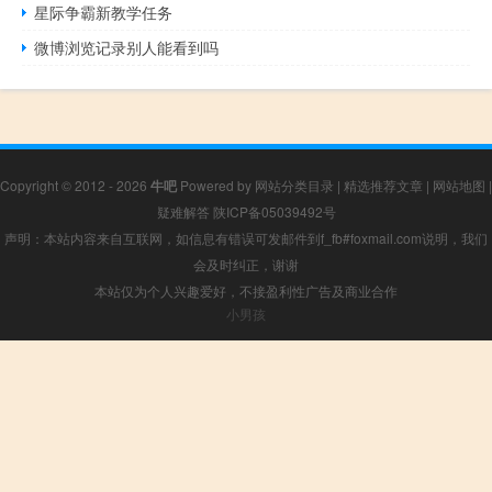
星际争霸新教学任务
微博浏览记录别人能看到吗
Copyright © 2012 - 2026
牛吧
Powered by
网站分类目录
|
精选推荐文章
|
网站地图
|
疑难解答
陕ICP备05039492号
声明：本站内容来自互联网，如信息有错误可发邮件到f_fb#foxmail.com说明，我们
会及时纠正，谢谢
本站仅为个人兴趣爱好，不接盈利性广告及商业合作
小男孩