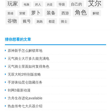
艾尔
玩家
自己的
等级
的人
电脑
的是
角色
萝卜
装备
西游
解锁
英雄
荣耀
谷物
账号
都是
骑士
跑跑
猜你想看的文章
原神新手怎么解锁草地
元气骑士大厅多久能充满电
元气骑士里面如何复得角色
无双大蛇2特别版攻略
手游诛仙昆仑隐藏任务
剑网3最新动漫
方舟生存进化available
热血传奇七大兵器介绍