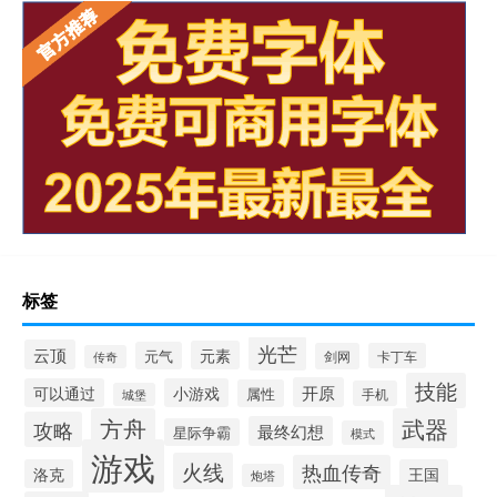
标签
光芒
云顶
元素
元气
剑网
卡丁车
传奇
技能
开原
可以通过
小游戏
属性
手机
城堡
方舟
武器
攻略
最终幻想
星际争霸
模式
游戏
火线
热血传奇
洛克
王国
炮塔