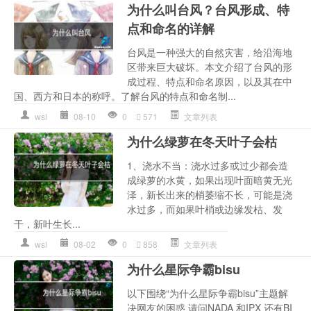
为什么叫台风？台风形成、特
点和命名的详解
台风是一种强大的自然灾害，给沿海地
区带来巨大破坏。本文介绍了台风的形
成过程、特点和命名原因，以及其在中
国、西方和日本的称呼。了解台风的特点和命名制...
wsl
08-10
0
571
文章列表
为什么绿萝在冬天叶子会枯
1、浇水不当：浇水过多或过少都会造
成绿萝的水黄，如果出现叶面暗黄无光
泽，新长出来的梢萎缩不长，可能是浇
水过多，而如果叶梢或边缘发枯、发
干，新叶生长...
wsl
08-02
0
858
文章列表
为什么星际争霸bisu
以下围绕“为什么星际争霸bisu”主题解
决网友的困惑 请问NADA 和IPX 还有BI