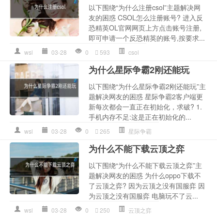
以下围绕“为什么注册csol”主题解决网
友的困惑 CSOL怎么注册账号? 进入反
恐精英OL官网网页上方点击账号注册,
即可申请一个反恐精英的账号,按要求...
wsl
03-28
0
593
csol
为什么星际争霸2刚还能玩
以下围绕“为什么星际争霸2刚还能玩”主
题解决网友的困惑 星际争霸2客户端更
新每次都会一直正在初始化，求破? 1.
手机内存不足:这是正在初始化的...
wsl
03-28
0
265
星际争霸
为什么不能下载云顶之弈
以下围绕“为什么不能下载云顶之弈”主
题解决网友的困惑 为什么oppo下载不
了云顶之弈? 因为云顶之没有国服弈 因
为云顶之没有国服弈 电脑玩不了云...
wsl
03-28
0
250
云顶之弈