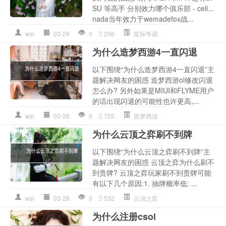
SU 等高手 分别效力哪个俱乐部 - celi...
nada当年效力于wemadefox战...
wsl
03-29
0
296
星际争霸
为什么造梦西游4一直闪退
以下围绕“为什么造梦西游4一直闪退”主
题解决网友的困惑 造梦西游ol修改闪退
怎么办? 另外如果是MIUI和FLYME用户
的话出现闪退的可能性也许更高,...
wsl
03-29
0
755
造梦西游
为什么云顶之弈刷不到牌
以下围绕“为什么云顶之弈刷不到牌”主
题解决网友的困惑 云顶之弈为什么刷不
到贵牌? 云顶之弈玩家刷不到贵牌可能
有以下几个原因:1. 抽牌概率低: ...
wsl
03-28
0
532
云顶之弈
为什么注册csol