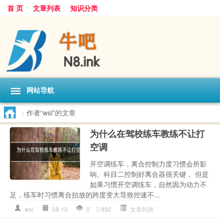
首 页
文章列表
知识分类
网站导航
>
作者“wsl”的文章
为什么在驾校练车教练不让打
空调
开空调练车，离合控制力度习惯会所影
响。科目二控制好离合器很关键， 但是
如果习惯开空调练车，自然因为动力不
足，练车时习惯离合抬放的跨度变大导致控速不...
wsl
08-10
0
892
文章列表