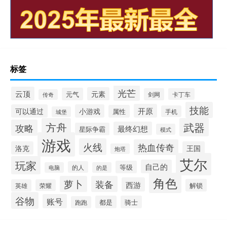
标签
光芒
云顶
元素
元气
剑网
卡丁车
传奇
技能
开原
可以通过
小游戏
属性
手机
城堡
方舟
武器
攻略
最终幻想
星际争霸
模式
游戏
火线
热血传奇
洛克
王国
炮塔
艾尔
玩家
自己的
等级
的人
电脑
的是
角色
萝卜
装备
西游
解锁
英雄
荣耀
谷物
账号
都是
骑士
跑跑