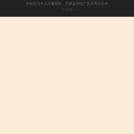
本站仅为个人兴趣爱好，不接盈利性广告及商业合作
小男孩