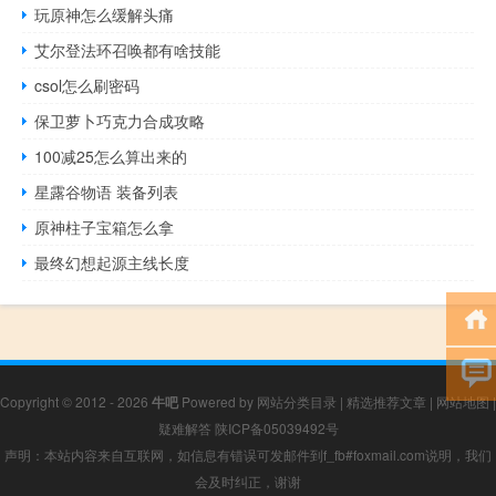
玩原神怎么缓解头痛
艾尔登法环召唤都有啥技能
csol怎么刷密码
保卫萝卜巧克力合成攻略
100减25怎么算出来的
星露谷物语 装备列表
原神柱子宝箱怎么拿
最终幻想起源主线长度
Copyright © 2012 - 2026
牛吧
Powered by
网站分类目录
|
精选推荐文章
|
网站地图
|
疑难解答
陕ICP备05039492号
声明：本站内容来自互联网，如信息有错误可发邮件到f_fb#foxmail.com说明，我们
会及时纠正，谢谢