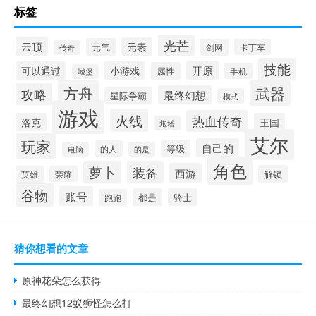
标签
光芒
云顶
元素
元气
剑网
卡丁车
传奇
技能
开原
可以通过
小游戏
属性
手机
城堡
方舟
武器
攻略
最终幻想
星际争霸
模式
游戏
火线
热血传奇
洛克
王国
炮塔
艾尔
玩家
自己的
等级
的人
电脑
的是
角色
萝卜
装备
西游
解锁
英雄
荣耀
谷物
账号
都是
骑士
跑跑
猜你想看的文章
原神花朵怎么获得
最终幻想12蚁狮怪怎么打