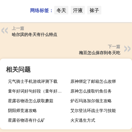
网络标签：
冬天
汗液
袜子
上一篇
哈尔滨的冬天有什么特点
下一篇
梅豆怎么保存到冬天吃
相关问题
元气骑士手机游戏评测下载
原神绑定了邮箱怎么改绑
童年好词好句好段（童年好词好句摘抄大全）
原神怎么接取钓鱼任务
星露谷物语怎么获取蘑菇
炉石玛洛加尔领主攻略
阴阳师竞速攻略
艾尔登法环战士学习技能
星露谷物语有什么矿
火灾逃生方式