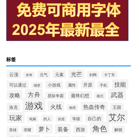
标签
光芒
云顶
元素
元气
剑网
卡丁车
传奇
技能
开原
可以通过
小游戏
属性
手机
城堡
方舟
武器
攻略
最终幻想
星际争霸
模式
游戏
火线
热血传奇
洛克
王国
炮塔
艾尔
玩家
自己的
等级
的人
电脑
的是
角色
萝卜
装备
西游
解锁
英雄
荣耀