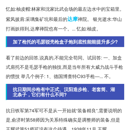
忆如:柚皮帽:林家和沈家比武会场的最左边水中的宝箱里。
达摩
紫凤披肩:采璃集矿坑和最后的
禅院。 银光逝水:华山
打画妖得到,达摩禅院也有一个。... 忆如:柚皮。
加了枪托的毛瑟驳壳枪盒子炮到底性能能提升多少?
看了前边的回答,说真的,不能完全苟同。试回答: 一、加盒
式肩托不是毛瑟手枪的独技,而是当年所有大威力战斗手枪
的惯技 举几个例子: 1、德国博查特C93手枪—... 不。
抗日期间步枪有中正式、汉阳造步枪、老套筒、湖
北条子，它们有什么不同?
抗日铁军第74军可不是从一开始就“装备精良”,需要说明的
是,俞济时第58师因为关系特殊确实是调整师的装备,但是
王耀武第51师可没有这个待遇。1938年11月,王耀...