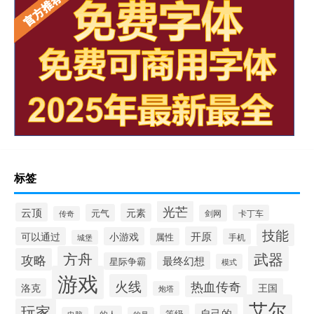
标签
光芒
云顶
元素
元气
剑网
卡丁车
传奇
技能
开原
可以通过
小游戏
属性
手机
城堡
方舟
武器
攻略
最终幻想
星际争霸
模式
游戏
火线
热血传奇
洛克
王国
炮塔
艾尔
玩家
自己的
等级
的人