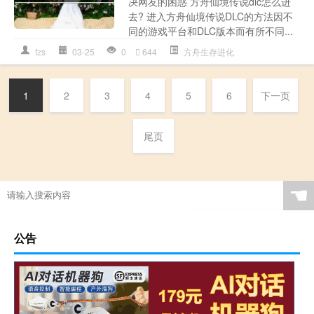
决网友的困惑 方舟仙境传说dlc怎么进
去? 进入方舟仙境传说DLC的方法因不
同的游戏平台和DLC版本而有所不同...
fzs
03-25
0
644
方舟生存进化
1
2
3
4
5
6
下一页
尾页
☚
公告