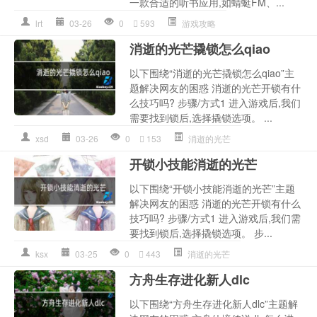
一款合适的听书应用,如蜻蜓FM、...
lrt
03-26
0
593
游戏攻略
消逝的光芒撬锁怎么qiao
以下围绕“消逝的光芒撬锁怎么qiao”主
题解决网友的困惑 消逝的光芒开锁有什
么技巧吗? 步骤/方式1 进入游戏后,我们
需要找到锁后,选择撬锁选项。 ...
xsd
03-26
0
153
消逝的光芒
开锁小技能消逝的光芒
以下围绕“开锁小技能消逝的光芒”主题
解决网友的困惑 消逝的光芒开锁有什么
技巧吗? 步骤/方式1 进入游戏后,我们需
要找到锁后,选择撬锁选项。 步...
ksx
03-25
0
443
消逝的光芒
方舟生存进化新人dlc
以下围绕“方舟生存进化新人dlc”主题解