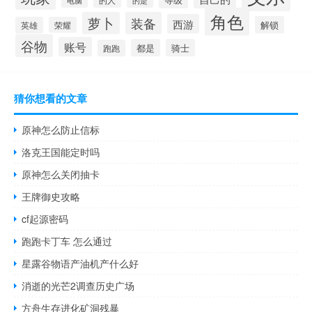
电脑
的是
角色
萝卜
装备
西游
解锁
英雄
荣耀
谷物
账号
都是
骑士
跑跑
猜你想看的文章
原神怎么防止信标
洛克王国能定时吗
原神怎么关闭抽卡
王牌御史攻略
cf起源密码
跑跑卡丁车 怎么通过
星露谷物语产油机产什么好
消逝的光芒2调查历史广场
方舟生存进化矿洞残暴