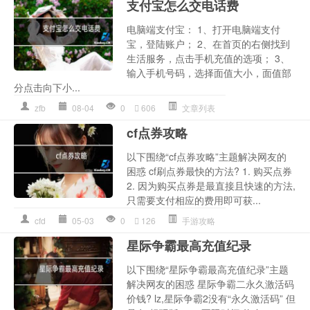
支付宝怎么交电话费
电脑端支付宝： 1、打开电脑端支付
宝，登陆账户； 2、在首页的右侧找到
生活服务，点击手机充值的选项； 3、
输入手机号码，选择面值大小，面值部
分点击向下小...
zfb
08-04
0
606
文章列表
cf点券攻略
以下围绕“cf点券攻略”主题解决网友的
困惑 cf刷点券最快的方法? 1. 购买点券
2. 因为购买点券是最直接且快速的方法,
只需要支付相应的费用即可获...
cfd
05-03
0
126
手游攻略
星际争霸最高充值纪录
以下围绕“星际争霸最高充值纪录”主题
解决网友的困惑 星际争霸二永久激活码
价钱? lz,星际争霸2没有“永久激活码” 但