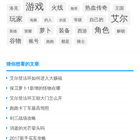
游戏
火线
热血传奇
洛克
王国
炮塔
艾尔
玩家
自己的
等级
的人
电脑
的是
角色
萝卜
装备
西游
解锁
英雄
荣耀
谷物
账号
都是
骑士
跑跑
猜你想看的文章
艾尔登法环如何进入大赐福
保卫萝卜1新增的怪物在哪
艾尔登法环王朝大门怎么开
跑跑卡丁车最高驾照
剑三战场攻略
消逝的光芒晕头吗
2017新手买车攻略