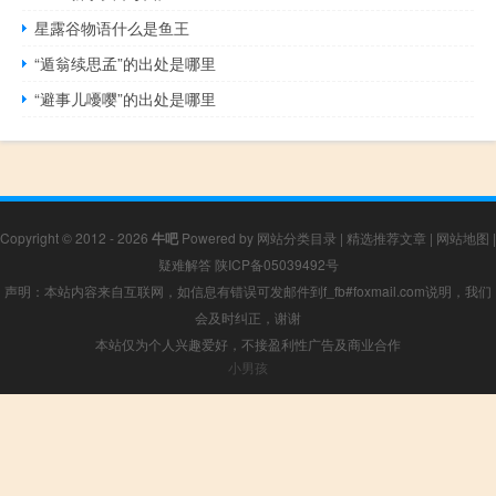
星露谷物语什么是鱼王
“遁翁续思孟”的出处是哪里
“避事儿嚘嘤”的出处是哪里
Copyright © 2012 - 2026
牛吧
Powered by
网站分类目录
|
精选推荐文章
|
网站地图
|
疑难解答
陕ICP备05039492号
声明：本站内容来自互联网，如信息有错误可发邮件到f_fb#foxmail.com说明，我们
会及时纠正，谢谢
本站仅为个人兴趣爱好，不接盈利性广告及商业合作
小男孩