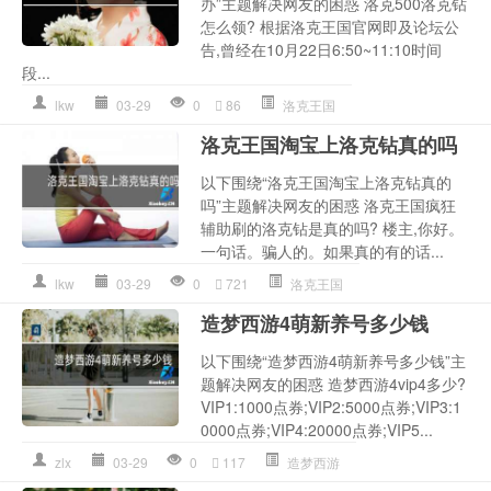
办”主题解决网友的困惑 洛克500洛克钻
怎么领? 根据洛克王国官网即及论坛公
告,曾经在10月22日6:50~11:10时间
段...
lkw
03-29
0
86
洛克王国
洛克王国淘宝上洛克钻真的吗
以下围绕“洛克王国淘宝上洛克钻真的
吗”主题解决网友的困惑 洛克王国疯狂
辅助刷的洛克钻是真的吗? 楼主,你好。
一句话。骗人的。如果真的有的话...
lkw
03-29
0
721
洛克王国
造梦西游4萌新养号多少钱
以下围绕“造梦西游4萌新养号多少钱”主
题解决网友的困惑 造梦西游4vip4多少?
VIP1:1000点券;VIP2:5000点券;VIP3:1
0000点券;VIP4:20000点券;VIP5...
zlx
03-29
0
117
造梦西游