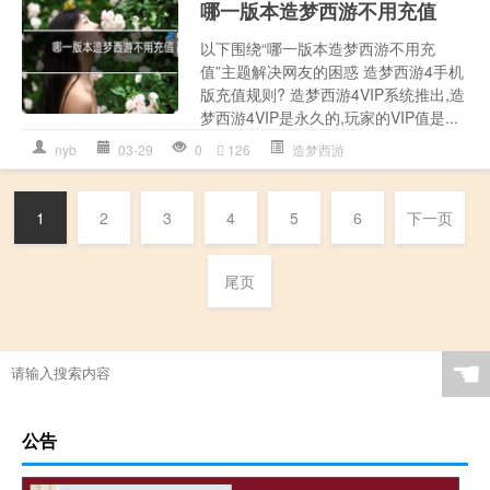
哪一版本造梦西游不用充值
以下围绕“哪一版本造梦西游不用充
值”主题解决网友的困惑 造梦西游4手机
版充值规则? 造梦西游4VIP系统推出,造
梦西游4VIP是永久的,玩家的VIP值是...
nyb
03-29
0
126
造梦西游
1
2
3
4
5
6
下一页
尾页
☚
公告