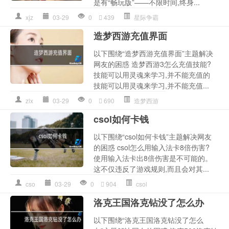
是有“畅玩版”——不限时间,终身...
xjz
03-29
0
439
星际争霸
造梦西游充值界面
以下围绕“造梦西游充值界面”主题解决
网友的困惑 造梦西游3怎么充值技能?
技能可以用灵魂来学习,并不能充值的
技能可以用灵魂来学习,并不能充值...
zlx
03-29
0
690
造梦西游
csol如何卡钱
以下围绕“csol如何卡钱”主题解决网友
的困惑 csol怎么用输入法卡8倍伤害?
使用输入法卡出8倍伤害是不可能的。
这不仅违反了游戏规则,而且会对其...
cso
03-29
0
904
csol
洛克王国洛克钻没了怎么办
以下围绕“洛克王国洛克钻没了怎么