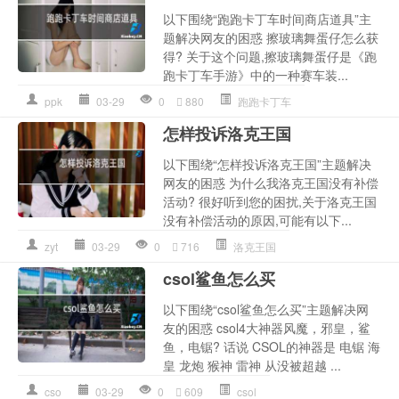
以下围绕“跑跑卡丁车时间商店道具”主
题解决网友的困惑 擦玻璃舞蛋仔怎么获
得? 关于这个问题,擦玻璃舞蛋仔是《跑
跑卡丁车手游》中的一种赛车装...
ppk
03-29
0
880
跑跑卡丁车
怎样投诉洛克王国
以下围绕“怎样投诉洛克王国”主题解决
网友的困惑 为什么我洛克王国没有补偿
活动? 很好听到您的困扰,关于洛克王国
没有补偿活动的原因,可能有以下...
zyt
03-29
0
716
洛克王国
csol鲨鱼怎么买
以下围绕“csol鲨鱼怎么买”主题解决网
友的困惑 csol4大神器风魔，邪皇，鲨
鱼，电锯? 话说 CSOL的神器是 电锯 海
皇 龙炮 猴神 雷神 从没被超越 ...
cso
03-29
0
609
csol