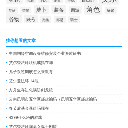
电脑
的是
角色
萝卜
装备
西游
解锁
英雄
荣耀
谷物
账号
都是
骑士
跑跑
猜你想看的文章
中国制冷空调设备维修安装企业资质证书
艾尔登法环联机戒指在哪
儿子叛逆期该怎么来教育
艾尔登法环 14瓶
方舟生存进化满防剑龙鞍
云南昆明市五华区邮政编码（昆明五华区邮政编码）
春节后基金涨价吗现在
4399什么塔的游戏
艾尔登法环圆桌女战士剧情