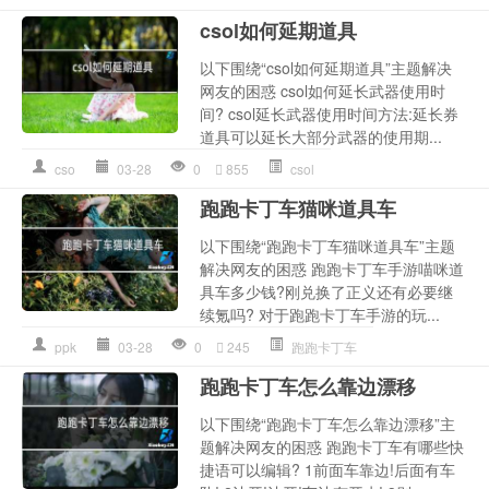
csol如何延期道具
以下围绕“csol如何延期道具”主题解决
网友的困惑 csol如何延长武器使用时
间? csol延长武器使用时间方法:延长券
道具可以延长大部分武器的使用期...
cso
03-28
0
855
csol
跑跑卡丁车猫咪道具车
以下围绕“跑跑卡丁车猫咪道具车”主题
解决网友的困惑 跑跑卡丁车手游喵咪道
具车多少钱?刚兑换了正义还有必要继
续氪吗? 对于跑跑卡丁车手游的玩...
ppk
03-28
0
245
跑跑卡丁车
跑跑卡丁车怎么靠边漂移
以下围绕“跑跑卡丁车怎么靠边漂移”主
题解决网友的困惑 跑跑卡丁车有哪些快
捷语可以编辑? 1前面车靠边!后面有车