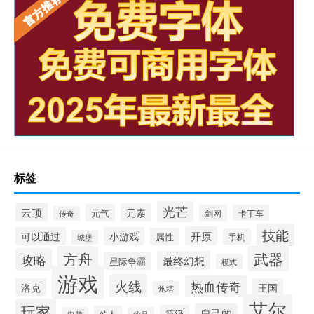
标签
光芒
云顶
元素
元气
剑网
卡丁车
传奇
技能
开原
可以通过
小游戏
属性
手机
城堡
方舟
武器
攻略
最终幻想
星际争霸
模式
游戏
火线
热血传奇
洛克
王国
炮塔
艾尔
玩家
自己的
等级
的人