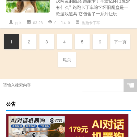
决网友的困惑 跑跑卡丁车追忆怀旧魔盒
有什么? 跑跑卡丁车追忆怀旧魔盒是一
款游戏道具,它包含了一系列让玩...
ppk
03-28
0
410
跑跑卡丁车
1
2
3
4
5
6
下一页
尾页
☚
公告