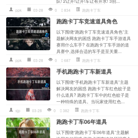
队! 2让开!让开!车让有开水! 3别...
ppk
03-28
0
834
跑跑卡丁车
跑跑卡丁车竞速道具角色
以下围绕“跑跑卡丁车竞速道具角色”主
题解决网友的困惑 跑跑卡丁车手游道具
赛用什么车手? 在跑跑卡丁车手游的道
具赛中,选择合适的车手是至关重...
ppk
03-28
0
687
跑跑卡丁车
手机跑跑卡丁车新道具
以下围绕“手机跑跑卡丁车新道具”主题
解决网友的困惑 跑跑卡丁车红色蚊子是
什么道具? 跑跑卡丁车中的红色蚊子是
一种特殊的道具。当玩家使用红色...
sjp
03-28
0
382
跑跑卡丁车
跑跑卡丁车06年道具
以下围绕“跑跑卡丁车06年道具”主题解