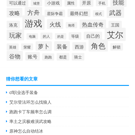
技能
开原
可以通过
小游戏
属性
手机
城堡
方舟
武器
攻略
最终幻想
星际争霸
模式
游戏
火线
热血传奇
洛克
王国
炮塔
艾尔
玩家
自己的
等级
的人
电脑
的是
角色
萝卜
装备
西游
解锁
英雄
荣耀
谷物
账号
都是
骑士
跑跑
猜你想看的文章
cf职业选手装备
艾尔登法环怎么找狼人
跑跑卡丁车频率怎么调
率土之滨极难演武攻略
原神怎么自动结冰