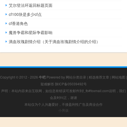
艾尔登法环返回标题页面
cf100块是多少cf点
cf香港角色
魔兽争霸和星际争霸影响
滴血玫瑰剧情介绍（关于滴血玫瑰剧情介绍的介绍）
Copyright © 2012 - 2026
牛吧
Powered by
网站分类目录
|
精选推荐文章
|
网站地图
|
疑难解答
陕ICP备05039492号
声明：本站内容来自互联网，如信息有错误可发邮件到f_fb#foxmail.com说明，我们
会及时纠正，谢谢
本站仅为个人兴趣爱好，不接盈利性广告及商业合作
小男孩