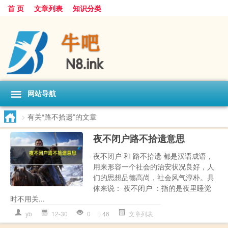
首 页
文章列表
知识分类
网站导航
>
有关“路不拾遗”的文章
夜不闭户路不拾遗意思
夜不闭户 和 路不拾遗 都是汉语成语，
用来形容一个社会的治安状况良好，人
们的思想品德高尚，社会风气淳朴。具
体来说： 夜不闭户 ：指的是夜里睡觉
时不用关...
yb
12-30
0
46
文章列表