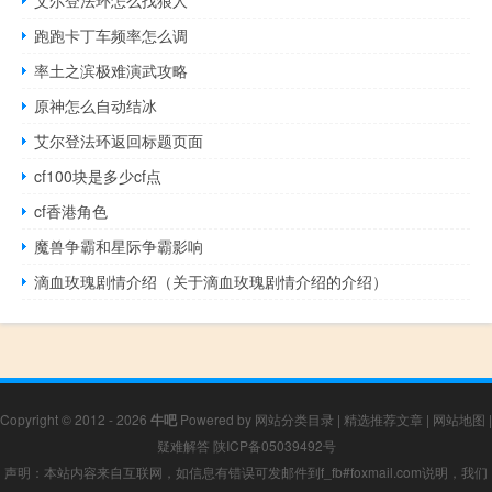
跑跑卡丁车频率怎么调
率土之滨极难演武攻略
原神怎么自动结冰
艾尔登法环返回标题页面
cf100块是多少cf点
cf香港角色
魔兽争霸和星际争霸影响
滴血玫瑰剧情介绍（关于滴血玫瑰剧情介绍的介绍）
Copyright © 2012 - 2026
牛吧
Powered by
网站分类目录
|
精选推荐文章
|
网站地图
|
疑难解答
陕ICP备05039492号
声明：本站内容来自互联网，如信息有错误可发邮件到f_fb#foxmail.com说明，我们