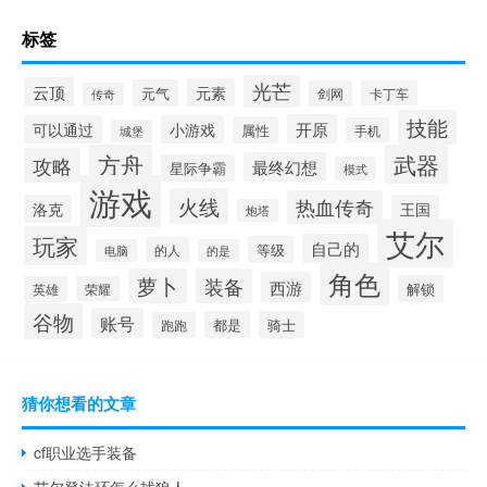
标签
光芒
云顶
元素
元气
剑网
卡丁车
传奇
技能
开原
可以通过
小游戏
属性
手机
城堡
方舟
武器
攻略
最终幻想
星际争霸
模式
游戏
火线
热血传奇
洛克
王国
炮塔
艾尔
玩家
自己的
等级
的人
电脑
的是
角色
萝卜
装备
西游
解锁
英雄
荣耀
谷物
账号
都是
骑士
跑跑
猜你想看的文章
cf职业选手装备
艾尔登法环怎么找狼人