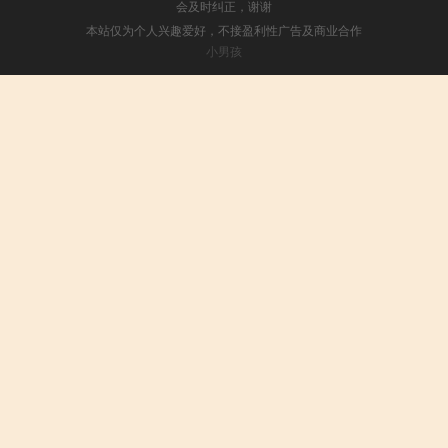
会及时纠正，谢谢
本站仅为个人兴趣爱好，不接盈利性广告及商业合作
小男孩