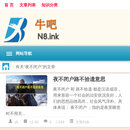
首 页
文章列表
知识分类
网站导航
>
有关“夜不闭户”的文章
夜不闭户路不拾遗意思
夜不闭户 和 路不拾遗 都是汉语成语，
用来形容一个社会的治安状况良好，人
们的思想品德高尚，社会风气淳朴。具
体来说： 夜不闭户 ：指的是夜里睡觉
时不用关...
yb
12-30
0
244
文章列表