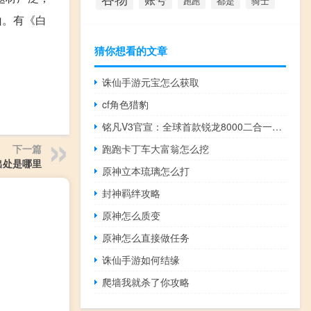
都是
骑士
跑跑
山。有《白
猜你想看的文章
诛仙手游元宝怎么获取
cf角色猎豹
铭凡V3官宣：全球首款锐龙8000二合一笔记本
下一篇
跑跑卡丁车大富翁怎么挖
出处是哪里
原神立本琉璃怎么打
封神羁绊攻略
原神怎么质变
原神怎么直接做任务
诛仙手游如何结缘
爬墙我就杀了你攻略