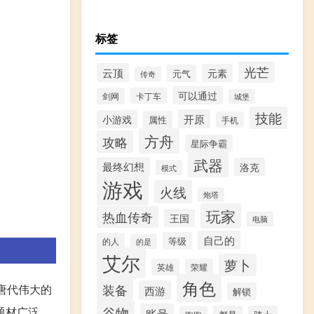
标签
光芒
云顶
元素
元气
传奇
可以通过
剑网
卡丁车
城堡
技能
开原
小游戏
属性
手机
方舟
攻略
星际争霸
武器
最终幻想
洛克
模式
游戏
火线
炮塔
玩家
热血传奇
王国
电脑
自己的
等级
的人
的是
艾尔
萝卜
英雄
荣耀
角色
装备
唐代伟大的
西游
解锁
谷物
题材广泛，
账号