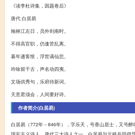
《读李杜诗集，因题卷后》
唐代 白居易
翰林江左日，员外剑南时。
不得高官职，仍逢苦乱离。
暮年逋客恨，浮世谪仙悲。
吟咏留千古，声名动四夷。
文场供秀句，乐府待新词。
天意君须会，人间要好诗。
作者简介(白居易)
白居易（772年－846年），字乐天，号香山居士，又
现实主义诗人，唐代三大诗人之一。白居易与元稹共同倡导