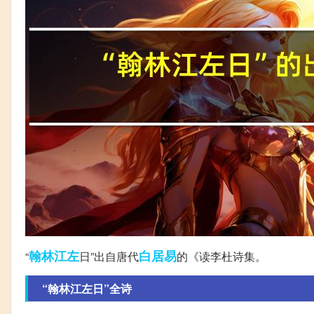
翰林
江左
白居易
“
日”出自唐代
的《读李杜诗集。
“翰林江左日”全诗