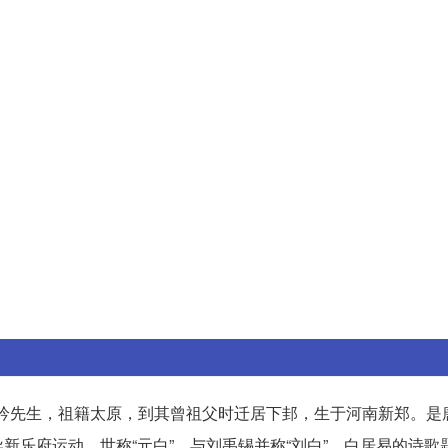
号醉吟先生，祖籍太原，到其曾祖父时迁居下邽，生于河南新郑。是
新乐府运动，世称“元白”，与刘禹锡并称“刘白”。白居易的诗歌