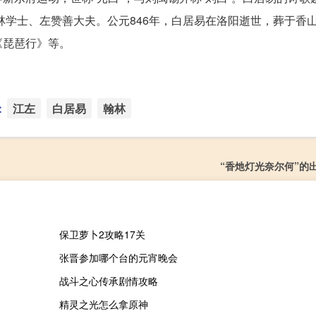
翰林学士、左赞善大夫。公元846年，白居易在洛阳逝世，葬于香
《琵琶行》等。
：
江左
白居易
翰林
“香灺灯光奈尔何”的
保卫萝卜2攻略17关
张晋参加哪个台的元宵晚会
战斗之心传承剧情攻略
精灵之光怎么拿原神