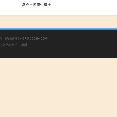
洛克王国重生魔王
图
|
疑难解答
陕ICP备05039492号
，我们会及时纠正，谢谢